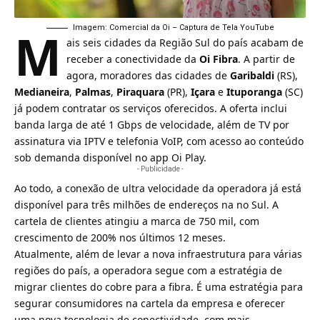
M
Imagem: Comercial da Oi – Captura de Tela YouTube
ais seis cidades da Região Sul do país acabam de
receber a conectividade da
Oi Fibra
. A partir de
agora, moradores das cidades de
Garibaldi
(RS),
Medianeira
,
Palmas
,
Piraquara
(PR),
Içara
e
Ituporanga
(SC)
já podem contratar os serviços oferecidos. A oferta inclui
banda larga de até 1 Gbps de velocidade, além de
TV por
assinatura
via
IPTV
e telefonia VoIP, com acesso ao conteúdo
sob demanda disponível no app Oi Play.
- Publicidade -
Ao todo, a conexão de ultra velocidade da operadora já está
disponível para três milhões de endereços na no Sul. A
cartela de clientes atingiu a marca de 750 mil, com
crescimento de 200% nos últimos 12 meses.
Atualmente, além de levar a nova infraestrutura para várias
regiões do país, a operadora segue com a estratégia de
migrar clientes do cobre para a fibra. É uma estratégia para
segurar consumidores na cartela da empresa e oferecer
uma nova tecnologia de conectividade, com mais