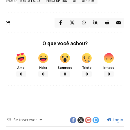
TAGS:
BANDA LARGA
FIBRA ÓPTICA
OI
OI FIBRA
O que você achou?
Amei
Haha
Surpreso
Triste
Irritado
0
0
0
0
0
Se inscrever
Login