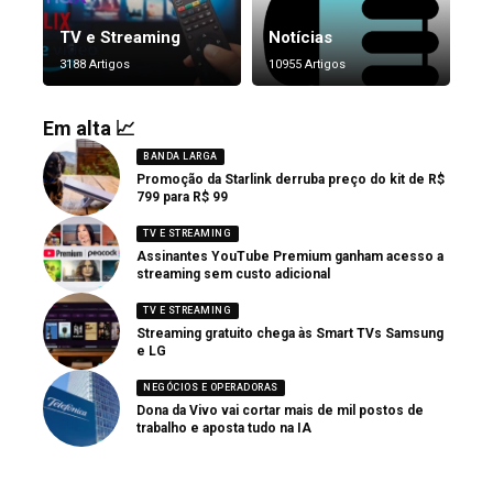
TV e Streaming
Notícias
3188 Artigos
10955 Artigos
Em alta 📈
BANDA LARGA
Promoção da Starlink derruba preço do kit de R$
799 para R$ 99
TV E STREAMING
Assinantes YouTube Premium ganham acesso a
streaming sem custo adicional
TV E STREAMING
Streaming gratuito chega às Smart TVs Samsung
e LG
NEGÓCIOS E OPERADORAS
Dona da Vivo vai cortar mais de mil postos de
trabalho e aposta tudo na IA