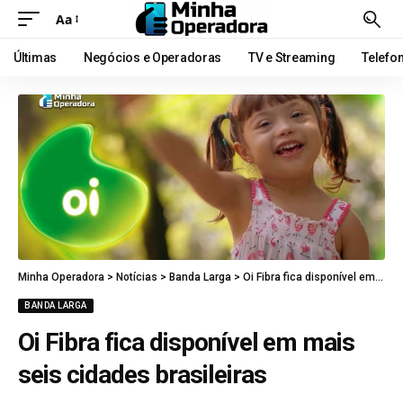
Aa
Últimas
Negócios e Operadoras
TV e Streaming
Telefo
Minha Operadora
>
Notícias
>
Banda Larga
>
Oi Fibra fica disponível em mais seis cidades brasileiras
BANDA LARGA
Oi Fibra fica disponível em mais
seis cidades brasileiras