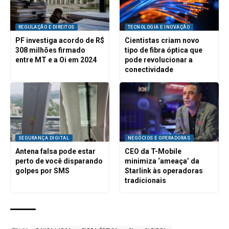
REGULAÇÃO E DIREITOS
TECNOLOGIA E INOVAÇÃO
PF investiga acordo de R$
Cientistas criam novo
308 milhões firmado
tipo de fibra óptica que
entre MT e a Oi em 2024
pode revolucionar a
conectividade
SEGURANÇA DIGITAL
NEGÓCIOS E OPERADORAS
Antena falsa pode estar
CEO da T-Mobile
perto de você disparando
minimiza ‘ameaça’ da
golpes por SMS
Starlink às operadoras
tradicionais