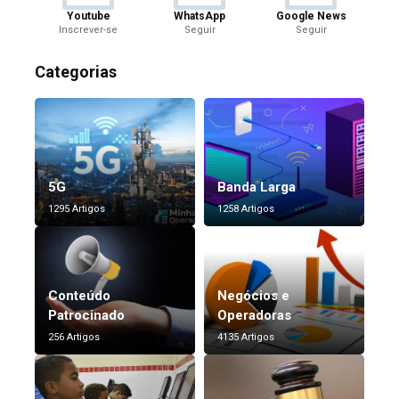
Youtube
WhatsApp
Google News
Inscrever-se
Seguir
Seguir
Categorias
5G
Banda Larga
1295 Artigos
1258 Artigos
Conteúdo
Negócios e
Patrocinado
Operadoras
256 Artigos
4135 Artigos