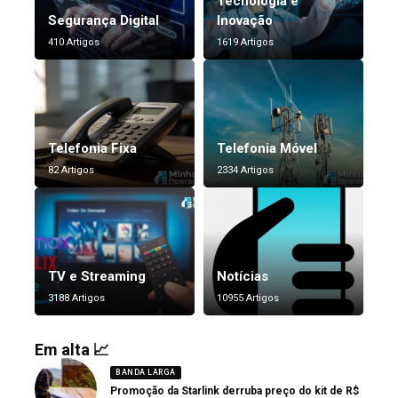
Tecnologia e
Segurança Digital
Inovação
410 Artigos
1619 Artigos
Telefonia Fixa
Telefonia Móvel
82 Artigos
2334 Artigos
TV e Streaming
Notícias
3188 Artigos
10955 Artigos
Em alta 📈
BANDA LARGA
Promoção da Starlink derruba preço do kit de R$