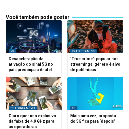
Você também pode gostar
5G
TV E STREAMING
Desaceleração da
‘True crime’: popular nos
ativação do sinal 5G no
streamings, gênero é alvo
país preocupa a Anatel
de polêmicas
TELEFONIA MÓVEL
5G
Claro quer uso exclusivo
Mais uma vez, proposta
da faixa de 4,9 GHz para
do 5G fica para ‘depois’
as operadoras