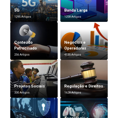
5G
Banda Larga
1295 Artigos
1258 Artigos
Conteúdo
Negócios e
Patrocinado
Operadoras
256 Artigos
4135 Artigos
Projetos Sociais
Regulação e Direitos
330 Artigos
1628 Artigos