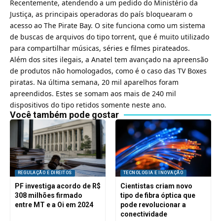
Recentemente, atendendo a um pedido do Ministério da
Justiça,
as principais operadoras do país bloquearam o
acesso ao The Pirate Bay
. O site funciona como um sistema
de buscas de arquivos do tipo torrent, que é muito utilizado
para compartilhar músicas, séries e filmes pirateados.
Além dos sites ilegais, a Anatel tem avançado na apreensão
de produtos não homologados, como é o caso das TV Boxes
piratas. Na última semana,
20 mil aparelhos foram
apreendidos
. Estes se somam aos mais de 240 mil
dispositivos do tipo retidos somente neste ano.
Você também pode gostar
REGULAÇÃO E DIREITOS
TECNOLOGIA E INOVAÇÃO
PF investiga acordo de R$
Cientistas criam novo
308 milhões firmado
tipo de fibra óptica que
entre MT e a Oi em 2024
pode revolucionar a
conectividade