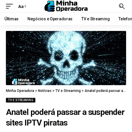
Aa
Últimas
Negócios e Operadoras
TV e Streaming
Telefo
Minha Operadora
>
Notícias
>
TV e Streaming
>
Anatel poderá passar a suspender sites IPTV piratas
TV E STREAMING
Anatel poderá passar a suspender
sites IPTV piratas