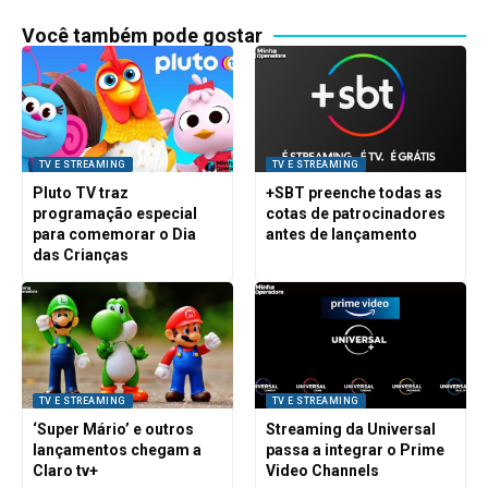
Você também pode gostar
TV E STREAMING
TV E STREAMING
Pluto TV traz
+SBT preenche todas as
programação especial
cotas de patrocinadores
para comemorar o Dia
antes de lançamento
das Crianças
TV E STREAMING
TV E STREAMING
‘Super Mário’ e outros
Streaming da Universal
lançamentos chegam a
passa a integrar o Prime
Claro tv+
Video Channels