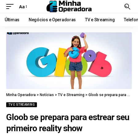
Aa
Últimas
Negócios e Operadoras
TV e Streaming
Telefo
Minha Operadora
>
Notícias
>
TV e Streaming
>
Gloob se prepara para estrear seu primeiro reality show
TV E STREAMING
Gloob se prepara para estrear seu
primeiro reality show