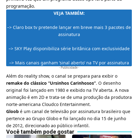
programação.
VEJA TAMBÉM:
–>
Claro box tv pretende lançar em breve mais 3 pacotes de
assinatura
–>
SKY Play disponibiliza série britânica com exclusividade
–>
Mais canais ganham ‘sinal aberto’ na TV por assinatura
- Publicidade -
Além do reality show, o canal se prepara para exibir o
remake do clássico “Ursinhos Carinhosos”
. O desenho
original foi lançado em 1980 e exibido na TV aberta. A nova
animação é em 2D e trata-se de uma produção da produtora
norte-americana Cloudco Entertainment.
Gloob
é um canal de televisão por assinatura brasileiro que
pertence ao Grupo Globo e foi lançado no dia 15 de junho
de 2012, direcionado ao público infantil.
Você também pode gostar