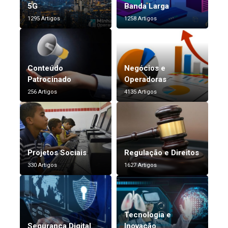
5G
Banda Larga
1295 Artigos
1258 Artigos
Conteúdo
Negócios e
Patrocinado
Operadoras
256 Artigos
4135 Artigos
Projetos Sociais
Regulação e Direitos
330 Artigos
1627 Artigos
Tecnologia e
Segurança Digital
Inovação