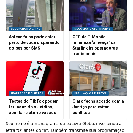
SEGURANÇA DIGITAL
NEGÓCIOS E OPERADORAS
Antena falsa pode estar
CEO da T-Mobile
perto de você disparando
minimiza ‘ameaça’ da
golpes por SMS
Starlink às operadoras
tradicionais
REGULAÇÃO E DIREITOS
REGULAÇÃO E DIREITOS
Testes do TikTok podem
Claro fecha acordo com a
ter induzido suicídios,
Justiça para evitar
aponta relatório vazado
conflitos
Seu nome é um anagrama da palavra Globo, invertendo a
letra “O” antes do “B”. Também transmite sua programação