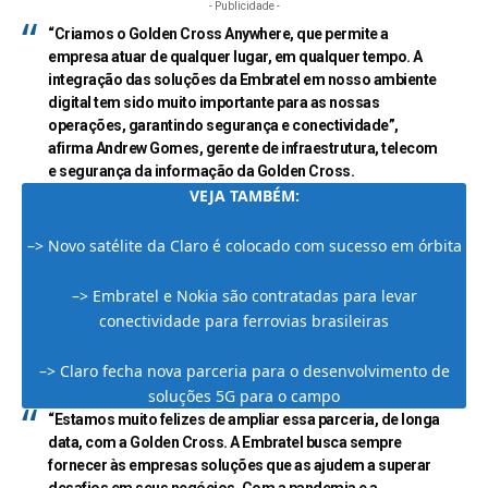
- Publicidade -
“Criamos o Golden Cross Anywhere, que permite a
empresa atuar de qualquer lugar, em qualquer tempo. A
integração das soluções da Embratel em nosso ambiente
digital tem sido muito importante para as nossas
operações, garantindo segurança e conectividade”,
afirma Andrew Gomes, gerente de infraestrutura, telecom
e segurança da informação da Golden Cross.
VEJA TAMBÉM:
–>
Novo satélite da Claro é colocado com sucesso em órbita
–>
Embratel e Nokia são contratadas para levar
conectividade para ferrovias brasileiras
–>
Claro fecha nova parceria para o desenvolvimento de
soluções 5G para o campo
“Estamos muito felizes de ampliar essa parceria, de longa
data, com a Golden Cross. A Embratel busca sempre
fornecer às empresas soluções que as ajudem a superar
desafios em seus negócios. Com a pandemia e a