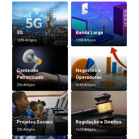
5G
Banda Larga
1295 Artigos
1258 Artigos
Conteúdo
Negócios e
Patrocinado
Operadoras
256 Artigos
4133 Artigos
Projetos Sociais
Regulação e Direitos
330 Artigos
1625 Artigos