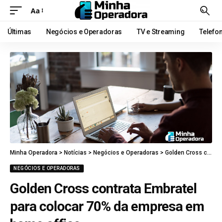
Aa
Últimas
Negócios e Operadoras
TV e Streaming
Telefo
Minha Operadora
>
Notícias
>
Negócios e Operadoras
>
Golden Cross contrata Embratel para colocar 70% da empresa em home office
NEGÓCIOS E OPERADORAS
Golden Cross contrata Embratel
para colocar 70% da empresa em