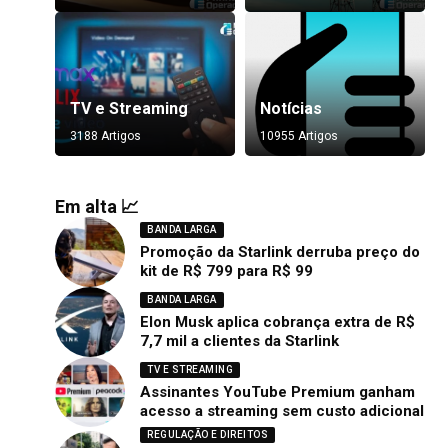
TV e Streaming
Notícias
3188 Artigos
10955 Artigos
Em alta 📈
BANDA LARGA
Promoção da Starlink derruba preço do
kit de R$ 799 para R$ 99
BANDA LARGA
Elon Musk aplica cobrança extra de R$
7,7 mil a clientes da Starlink
TV E STREAMING
Assinantes YouTube Premium ganham
acesso a streaming sem custo adicional
REGULAÇÃO E DIREITOS