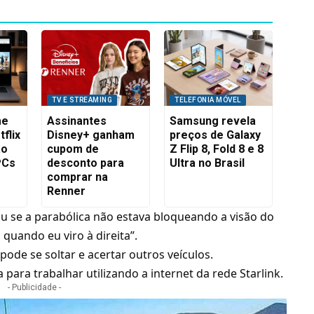
TV E STREAMING
TELEFONIA MÓVEL
me
Assinantes
Samsung revela
flix
Disney+ ganham
preços de Galaxy
ão
cupom de
Z Flip 8, Fold 8 e 8
PCs
desconto para
Ultra no Brasil
comprar na
Renner
u se a parabólica não estava bloqueando a visão do
 quando eu viro à direita”.
pode se soltar e acertar outros veículos.
 para trabalhar utilizando a internet da rede
Starlink
.
- Publicidade -