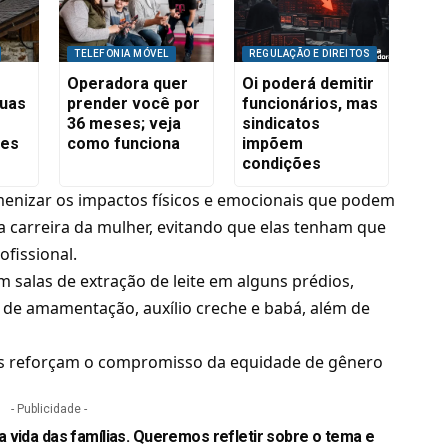
TELEFONIA MÓVEL
REGULAÇÃO E DIREITOS
Operadora quer
Oi poderá demitir
suas
prender você por
funcionários, mas
36 meses; veja
sindicatos
res
como funciona
impõem
condições
enizar os impactos físicos e emocionais que podem
 carreira da mulher, evitando que elas tenham que
ofissional.
 salas de extração de leite em alguns prédios,
o de amamentação, auxílio creche e babá, além de
ivas reforçam o compromisso da equidade de gênero
- Publicidade -
 vida das famílias. Queremos refletir sobre o tema e