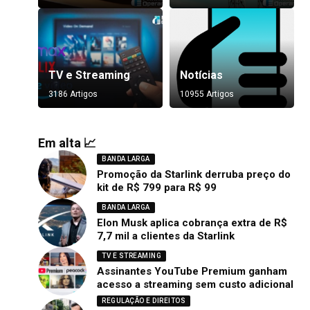
TV e Streaming
Notícias
3186 Artigos
10955 Artigos
Em alta 📈
BANDA LARGA
Promoção da Starlink derruba preço do
kit de R$ 799 para R$ 99
BANDA LARGA
Elon Musk aplica cobrança extra de R$
7,7 mil a clientes da Starlink
TV E STREAMING
Assinantes YouTube Premium ganham
acesso a streaming sem custo adicional
REGULAÇÃO E DIREITOS