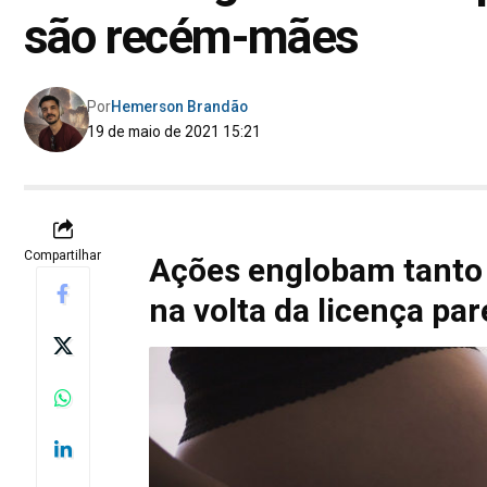
são recém-mães
Por
Hemerson Brandão
19 de maio de 2021 15:21
Compartilhar
Ações englobam tanto 
na volta da licença par