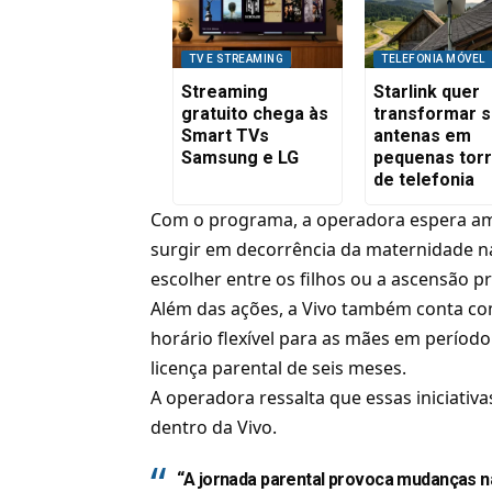
TV E STREAMING
TELEFONIA MÓVEL
Streaming
Starlink quer
gratuito chega às
transformar 
Smart TVs
antenas em
Samsung e LG
pequenas tor
de telefonia
Com o programa, a operadora espera am
surgir em decorrência da maternidade na
escolher entre os filhos ou a ascensão pr
Além das ações, a Vivo também conta com
horário flexível para as mães em períod
licença parental de seis meses.
A operadora ressalta que essas iniciat
dentro da Vivo.
“A jornada parental provoca mudanças na