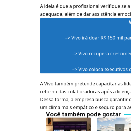
A ideia é que a profissional verifique se
adequada, além de dar assistência emoci
–>
Vivo irá doar R$ 150 mil pa
–>
Vivo recupera crescimen
–>
Vivo coloca executivos
A
Vivo
também pretende capacitar as lide
retorno das colaboradoras após a licença
Dessa forma, a empresa busca garantir 
um clima mais empático e seguro para 
Você também pode gostar