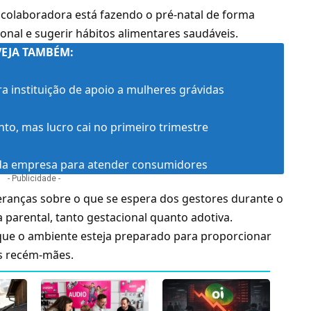
 a colaboradora está fazendo o pré-natal de forma
onal e sugerir hábitos alimentares saudáveis.
VEJA TAMBÉM:
ra instituição de apoio a mulheres grávidas
to, mas lucro cai no primeiro trimestre
 da empresa para atender consumidores
- Publicidade -
ranças sobre o que se espera dos gestores durante o
 parental, tanto gestacional quanto adotiva.
que o ambiente esteja preparado para proporcionar
as recém-mães.