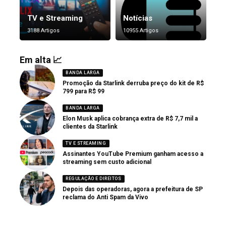
TV e Streaming
Notícias
3188 Artigos
10955 Artigos
Em alta 📈
BANDA LARGA
Promoção da Starlink derruba preço do kit de R$
799 para R$ 99
BANDA LARGA
Elon Musk aplica cobrança extra de R$ 7,7 mil a
clientes da Starlink
TV E STREAMING
Assinantes YouTube Premium ganham acesso a
streaming sem custo adicional
REGULAÇÃO E DIREITOS
Depois das operadoras, agora a prefeitura de SP
reclama do Anti Spam da Vivo