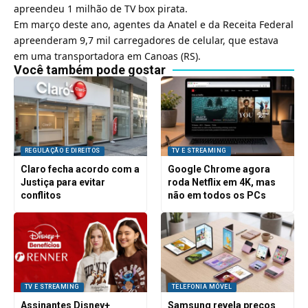
apreendeu 1 milhão de TV box pirata
.
Em março deste ano,
agentes da Anatel e da Receita Federal
apreenderam 9,7 mil carregadores de celular, que estava
em uma transportadora em Canoas (RS)
.
Você também pode gostar
REGULAÇÃO E DIREITOS
TV E STREAMING
Claro fecha acordo com a
Google Chrome agora
Justiça para evitar
roda Netflix em 4K, mas
conflitos
não em todos os PCs
TV E STREAMING
TELEFONIA MÓVEL
Assinantes Disney+
Samsung revela preços