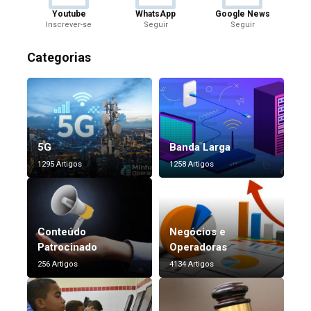
Youtube
WhatsApp
Google News
Inscrever-se
Seguir
Seguir
Categorias
5G
Banda Larga
1295 Artigos
1258 Artigos
Conteúdo
Negócios e
Patrocinado
Operadoras
256 Artigos
4134 Artigos