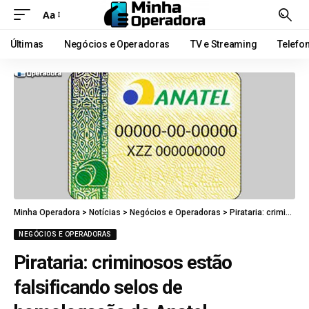
Aa
Últimas
Negócios e Operadoras
TV e Streaming
Telefo
Minha Operadora
>
Notícias
>
Negócios e Operadoras
>
Pirataria: criminosos estão falsificando selos de homologação da Anatel
NEGÓCIOS E OPERADORAS
Pirataria: criminosos estão
falsificando selos de