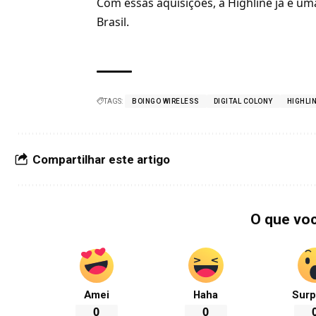
Com essas aquisições, a Highline já é 
Brasil.
TAGS:
BOINGO WIRELESS
DIGITAL COLONY
HIGHLI
Compartilhar este artigo
O que vo
Amei
Haha
Surp
0
0