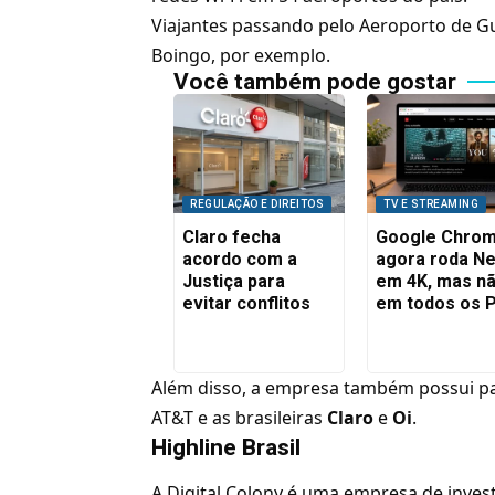
Viajantes passando pelo Aeroporto de Gu
Boingo, por exemplo.
Você também pode gostar
REGULAÇÃO E DIREITOS
TV E STREAMING
Claro fecha
Google Chro
acordo com a
agora roda Net
Justiça para
em 4K, mas n
evitar conflitos
em todos os 
Além disso, a empresa também possui p
AT&T
e as brasileiras
Claro
e
Oi
.
Highline Brasil
A Digital Colony é uma empresa de inves