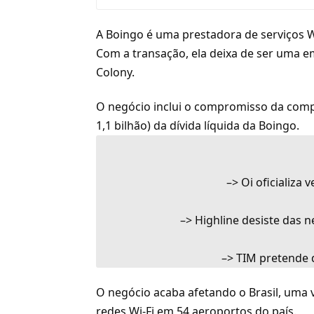
A Boingo é uma prestadora de serviços
W
Com a transação, ela deixa de ser uma e
Colony.
O negócio inclui o compromisso da comp
1,1 bilhão) da dívida líquida da Boingo.
–>
Oi oficializa 
–>
Highline desiste das 
–>
TIM pretende d
O negócio acaba afetando o Brasil, uma 
redes Wi-Fi em 54 aeroportos do país.