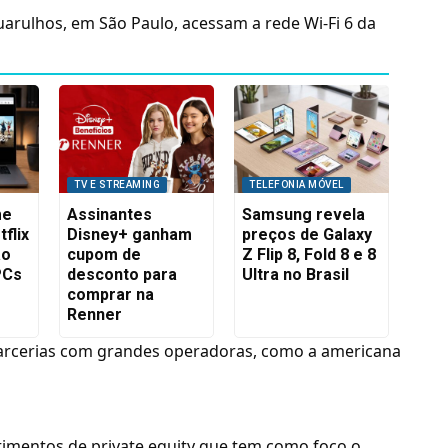
arulhos, em São Paulo, acessam a rede Wi-Fi 6 da
TV E STREAMING
TELEFONIA MÓVEL
me
Assinantes
Samsung revela
flix
Disney+ ganham
preços de Galaxy
ão
cupom de
Z Flip 8, Fold 8 e 8
PCs
desconto para
Ultra no Brasil
comprar na
Renner
arcerias com grandes operadoras, como a americana
timentos de private equity que tem como foco o