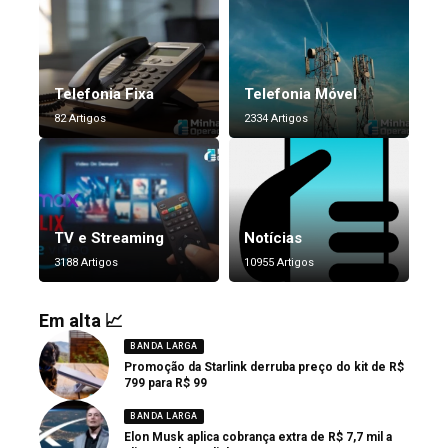
Telefonia Fixa
Telefonia Móvel
82 Artigos
2334 Artigos
TV e Streaming
Notícias
3188 Artigos
10955 Artigos
Em alta 📈
BANDA LARGA
Promoção da Starlink derruba preço do kit de R$
799 para R$ 99
BANDA LARGA
Elon Musk aplica cobrança extra de R$ 7,7 mil a