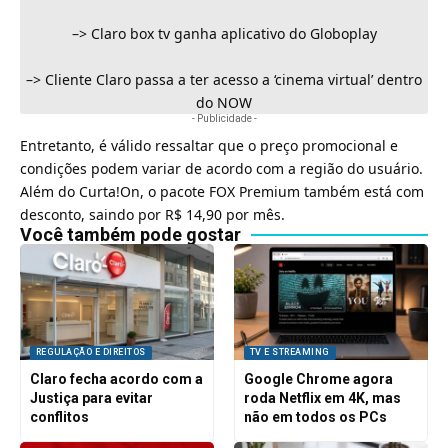
–>
Claro box tv ganha aplicativo do Globoplay
–>
Cliente Claro passa a ter acesso a ‘cinema virtual’ dentro
do NOW
- Publicidade -
Entretanto, é válido ressaltar que o preço promocional e
condições podem variar de acordo com a região do usuário.
Além do Curta!On, o pacote
FOX Premium também está com
desconto
, saindo por R$ 14,90 por mês.
Você também pode gostar
REGULAÇÃO E DIREITOS
TV E STREAMING
Claro fecha acordo com a
Google Chrome agora
Justiça para evitar
roda Netflix em 4K, mas
conflitos
não em todos os PCs