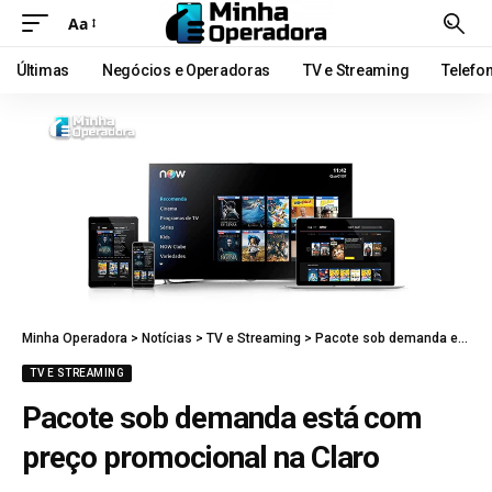
Aa
Últimas
Negócios e Operadoras
TV e Streaming
Telefo
Minha Operadora
>
Notícias
>
TV e Streaming
>
Pacote sob demanda está com preço promocional na Claro
TV E STREAMING
Pacote sob demanda está com
preço promocional na Claro