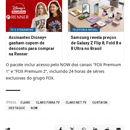
TV E STREAMING
TELEFONIA MÓVEL
Assinantes Disney+
Samsung revela preços
ganham cupom de
de Galaxy Z Flip 8, Fold 8 e
desconto para comprar
8 Ultra no Brasil
na Renner
O pacote inclui acesso pelo NOW dos canais “FOX Premium
1” e “FOX Premium 2”, incluindo 24 horas de séries
exclusivas do grupo FOX.
TAGS:
CLARO
CLARO FIBRA TV
CLARO NET TV
CURTA!ON
DESTAQUE
NOW