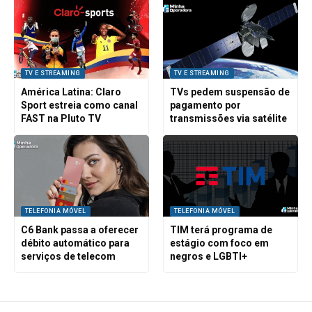
TV E STREAMING
TV E STREAMING
América Latina: Claro
TVs pedem suspensão de
Sport estreia como canal
pagamento por
FAST na Pluto TV
transmissões via satélite
TELEFONIA MÓVEL
TELEFONIA MÓVEL
C6 Bank passa a oferecer
TIM terá programa de
débito automático para
estágio com foco em
serviços de telecom
negros e LGBTI+