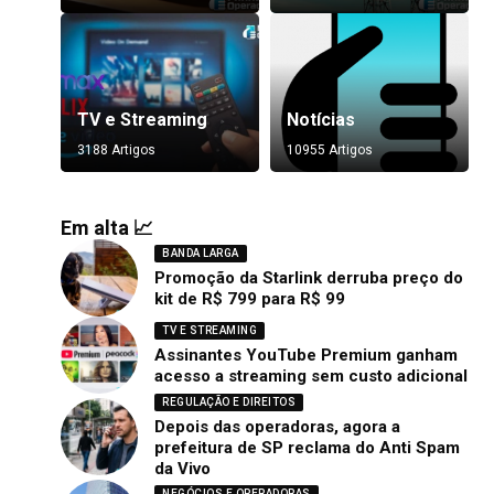
TV e Streaming
Notícias
3188 Artigos
10955 Artigos
Em alta 📈
BANDA LARGA
Promoção da Starlink derruba preço do
kit de R$ 799 para R$ 99
TV E STREAMING
Assinantes YouTube Premium ganham
acesso a streaming sem custo adicional
REGULAÇÃO E DIREITOS
Depois das operadoras, agora a
prefeitura de SP reclama do Anti Spam
da Vivo
NEGÓCIOS E OPERADORAS