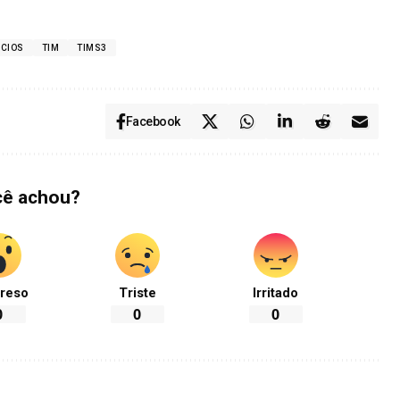
CIOS
TIM
TIMS3
Facebook
cê achou?
reso
Triste
Irritado
0
0
0