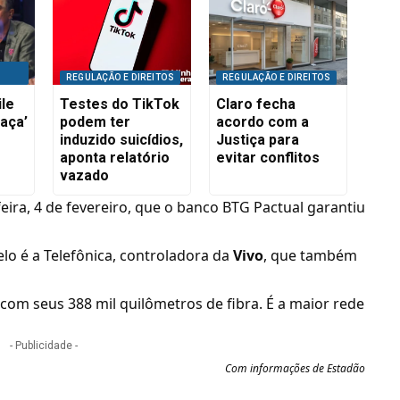
REGULAÇÃO E DIREITOS
REGULAÇÃO E DIREITOS
le
Testes do TikTok
Claro fecha
aça’
podem ter
acordo com a
induzido suicídios,
Justiça para
aponta relatório
evitar conflitos
vazado
feira, 4 de fevereiro, que o banco
BTG Pactual garantiu
lo é a
Telefônica
, controladora da
Vivo
, que também
om seus 388 mil quilômetros de fibra. É a maior rede
- Publicidade -
Com informações de
Estadão