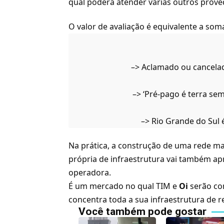
qual poderá atender várias outros proved
O valor de avaliação é equivalente a so
–>
Aclamado ou cancelad
–>
‘Pré-pago é terra sem
–>
Rio Grande do Sul 
Na prática, a construção de uma rede ma
própria de infraestrutura vai também apro
operadora.
É um mercado no qual TIM e
Oi
serão con
concentra toda a sua infraestrutura de 
Você também pode gostar