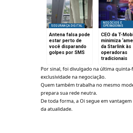
NEGÓCIOS E
SEGURANÇA DIGITAL
OPERADORAS
Antena falsa pode
CEO da T-Mobi
estar perto de
minimiza ‘ame
você disparando
da Starlink às
golpes por SMS
operadoras
tradicionais
Por sinal, foi divulgado na última quinta-
exclusividade
na negociação.
Quem também trabalha no mesmo mode
prepara sua rede neutra.
De toda forma, a Oi segue em vantagem c
da atualidade.