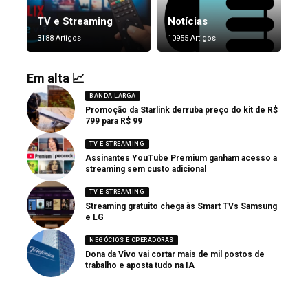
TV e Streaming
Notícias
3188 Artigos
10955 Artigos
Em alta 📈
BANDA LARGA
Promoção da Starlink derruba preço do kit de R$
799 para R$ 99
TV E STREAMING
Assinantes YouTube Premium ganham acesso a
streaming sem custo adicional
TV E STREAMING
Streaming gratuito chega às Smart TVs Samsung
e LG
NEGÓCIOS E OPERADORAS
Dona da Vivo vai cortar mais de mil postos de
trabalho e aposta tudo na IA