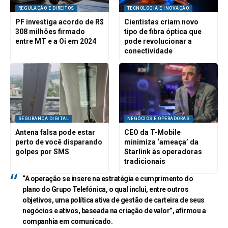
REGULAÇÃO E DIREITOS
TECNOLOGIA E INOVAÇÃO
PF investiga acordo de R$
Cientistas criam novo
308 milhões firmado
tipo de fibra óptica que
entre MT e a Oi em 2024
pode revolucionar a
conectividade
SEGURANÇA DIGITAL
NEGÓCIOS E OPERADORAS
Antena falsa pode estar
CEO da T-Mobile
perto de você disparando
minimiza ‘ameaça’ da
golpes por SMS
Starlink às operadoras
tradicionais
“A operação se insere na estratégia e cumprimento do
plano do Grupo Telefónica, o qual inclui, entre outros
objetivos, uma política ativa de gestão de carteira de seus
negócios e ativos, baseada na criação de valor”, afirmou a
companhia em comunicado.