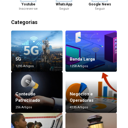
Youtube
WhatsApp
Google News
Inscrever-se
Seguir
Seguir
Categorias
5G
Banda Larga
1295 Artigos
1258 Artigos
Conteúdo
Negócios e
Patrocinado
Operadoras
256 Artigos
4135 Artigos