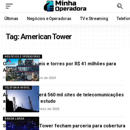
Últimas
Negócios e Operadoras
TV e Streaming
Telefo
Tag:
American Tower
NEGÓCIOS E OPERADORAS
Oi repassa imóveis e torres por R$ 41 milhões para
American Tower
Por
Redação
22 de outubro de 2024
TELEFONIA MÓVEL
América Latina terá 560 mil sites de telecomunicações
até 2032, aponta estudo
Por
Cleane Lima
16 de janeiro de 2024
BANDA LARGA
SKY e American Tower fecham parceria para cobertura