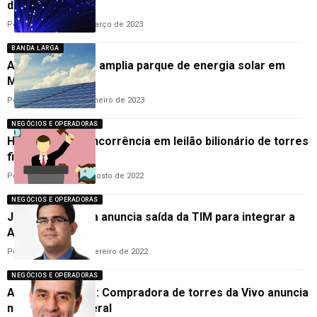
de fibra óptica
Por
Ana Cláudia
27 de março de 2023
BANDA LARGA
American Tower amplia parque de energia solar em
Minas Gerais
Por
Ana Cláudia
24 de janeiro de 2023
NEGÓCIOS E OPERADORAS
Highline terá concorrência em leilão bilionário de torres
fixas da Oi
Por
Cleane Lima
18 de agosto de 2022
NEGÓCIOS E OPERADORAS
Janilson Bezerra anuncia saída da TIM para integrar a
American Tower
Por
Cleane Lima
4 de fevereiro de 2022
NEGÓCIOS E OPERADORAS
American Tower: Compradora de torres da Vivo anuncia
novo gerente geral