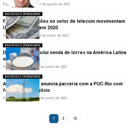
Por
Hemerson Brandão
17 de agosto de 2021
NEGÓCIOS E OPERADORAS
Fusões e aquisições no setor de telecom movimentam
US$ 183 bilhões em 2020
Por
Hemerson Brandão
15 de junho de 2021
NEGÓCIOS E OPERADORAS
Dona da Vivo conclui venda de torres na América Latina
e Brasil
Por
Hemerson Brandão
4 de junho de 2021
NEGÓCIOS E OPERADORAS
American Tower anuncia parceria com a PUC-Rio com
foco no agronegócio
Por
Hemerson Brandão
4 de junho de 2021
1
2