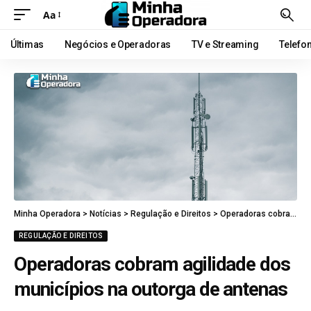
Aa
Últimas
Negócios e Operadoras
TV e Streaming
Telefo
Minha Operadora
>
Notícias
>
Regulação e Direitos
>
Operadoras cobram agilidade dos municípios na outorga de antenas
REGULAÇÃO E DIREITOS
Operadoras cobram agilidade dos
municípios na outorga de antenas