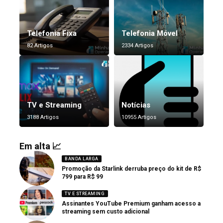
Telefonia Fixa
Telefonia Móvel
82 Artigos
2334 Artigos
TV e Streaming
Notícias
3188 Artigos
10955 Artigos
Em alta 📈
BANDA LARGA
Promoção da Starlink derruba preço do kit de R$
799 para R$ 99
TV E STREAMING
Assinantes YouTube Premium ganham acesso a
streaming sem custo adicional