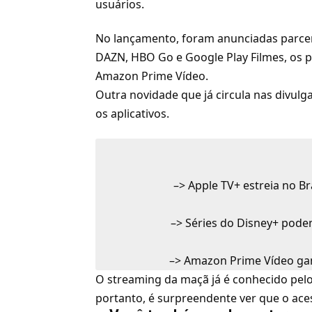
usuários.
No lançamento, foram anunciadas parce
DAZN
,
HBO Go
e
Google Play Filmes
, os 
Amazon Prime Vídeo
.
Outra novidade que já circula nas divul
os aplicativos.
–>
Apple TV+ estreia no B
–>
Séries do Disney+ pode
–>
Amazon Prime Vídeo gan
O streaming da maçã já é conhecido pelo
portanto, é surpreendente ver que o ace