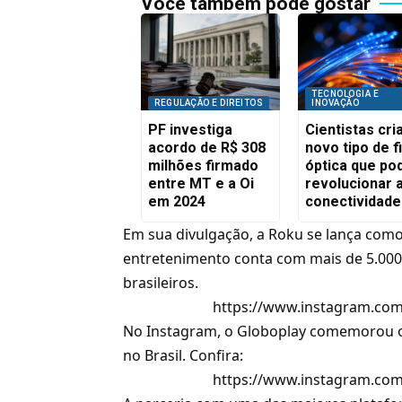
Você também pode gostar
TECNOLOGIA E
REGULAÇÃO E DIREITOS
INOVAÇÃO
PF investiga
Cientistas cr
acordo de R$ 308
novo tipo de f
milhões firmado
óptica que po
entre MT e a Oi
revolucionar 
em 2024
conectividade
Em sua divulgação, a Roku se lança como
entretenimento conta com mais de 5.000 
brasileiros.
https://www.instagram.co
No Instagram, o Globoplay comemorou o 
no Brasil. Confira:
https://www.instagram.c