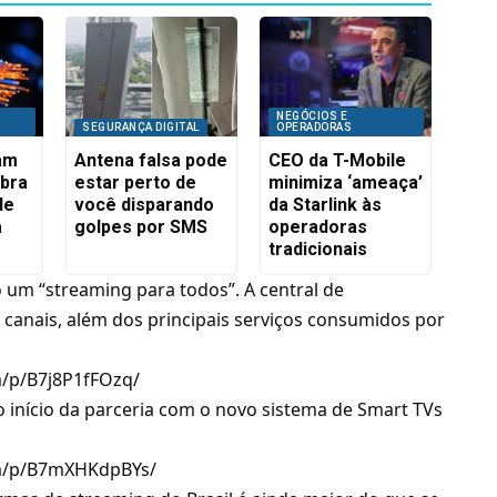
NEGÓCIOS E
SEGURANÇA DIGITAL
OPERADORAS
iam
Antena falsa pode
CEO da T-Mobile
ibra
estar perto de
minimiza ‘ameaça’
de
você disparando
da Starlink às
a
golpes por SMS
operadoras
tradicionais
 um “streaming para todos”. A central de
canais, além dos principais serviços consumidos por
m/p/B7j8P1fFOzq/
início da parceria com o novo sistema de Smart TVs
om/p/B7mXHKdpBYs/