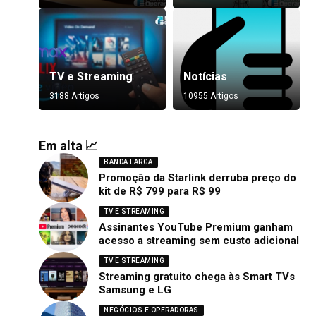
TV e Streaming
Notícias
3188 Artigos
10955 Artigos
Em alta 📈
BANDA LARGA
Promoção da Starlink derruba preço do
kit de R$ 799 para R$ 99
TV E STREAMING
Assinantes YouTube Premium ganham
acesso a streaming sem custo adicional
TV E STREAMING
Streaming gratuito chega às Smart TVs
Samsung e LG
NEGÓCIOS E OPERADORAS