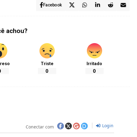
Facebook
cê achou?
reso
Triste
Irritado
0
0
0
Login
Conectar com