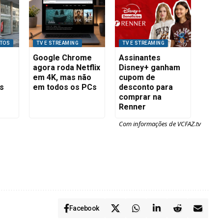
ITOS
TV E STREAMING
TV E STREAMING
Google Chrome
Assinantes
agora roda Netflix
Disney+ ganham
em 4K, mas não
cupom de
os
em todos os PCs
desconto para
comprar na
Renner
Com informações de VCFAZ.tv
Facebook