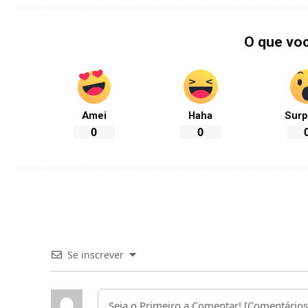
O que vo
Amei
Haha
Surp
0
0
Se inscrever