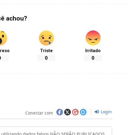
cê achou?
reso
Triste
Irritado
0
0
0
Login
Conectar com