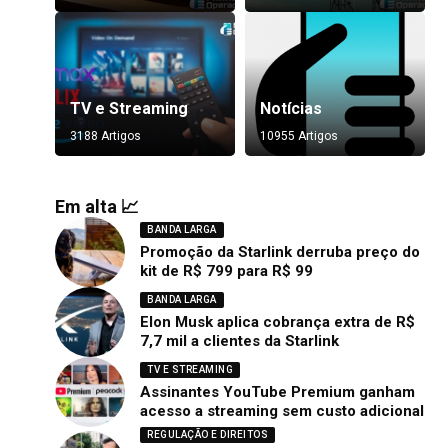
TV e Streaming
Notícias
3188 Artigos
10955 Artigos
Em alta 📈
BANDA LARGA
Promoção da Starlink derruba preço do
kit de R$ 799 para R$ 99
BANDA LARGA
Elon Musk aplica cobrança extra de R$
7,7 mil a clientes da Starlink
TV E STREAMING
Assinantes YouTube Premium ganham
acesso a streaming sem custo adicional
REGULAÇÃO E DIREITOS