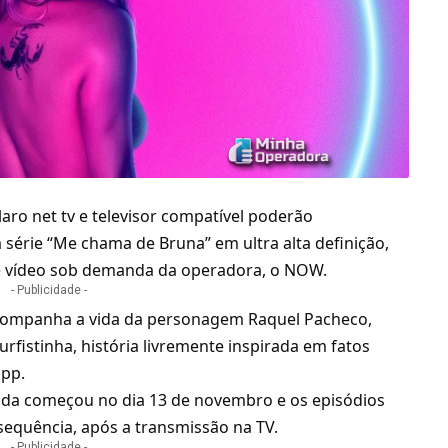
laro net tv
e televisor compatível poderão
érie “Me chama de Bruna” em ultra alta definição,
e
vídeo sob demanda
da operadora, o
NOW
.
- Publicidade -
ompanha a vida da personagem Raquel Pacheco,
fistinha, história livremente inspirada em fatos
opp.
ada começou no dia 13 de novembro e os episódios
equência, após a transmissão na TV.
- Publicidade -