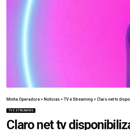
Minha Operadora
>
Notícias
>
TV e Streaming
>
Claro net tv disp
TV E STREAMING
Claro net tv disponibili