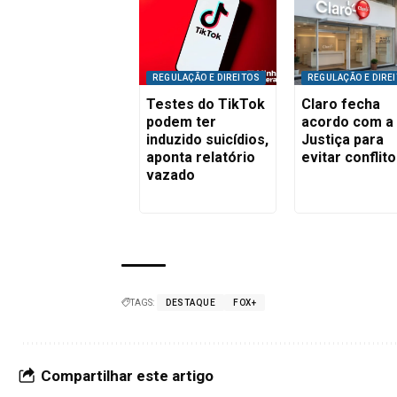
REGULAÇÃO E DIREITOS
REGULAÇÃO E DIRE
Testes do TikTok
Claro fecha
podem ter
acordo com a
induzido suicídios,
Justiça para
aponta relatório
evitar conflit
vazado
TAGS:
DESTAQUE
FOX+
Compartilhar este artigo