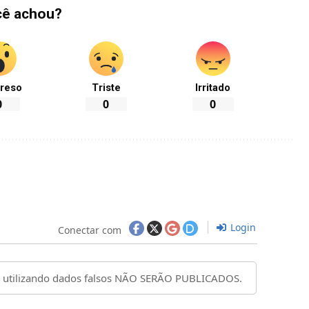
cê achou?
reso
Triste
Irritado
0
0
0
Login
Conectar com