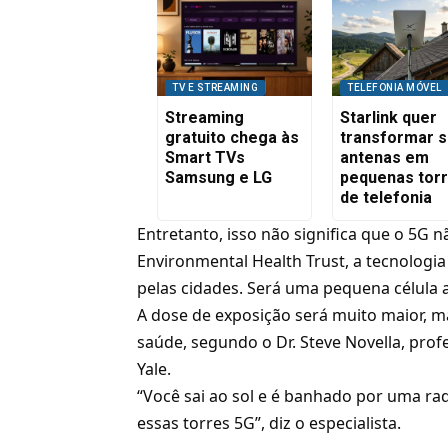
TV E STREAMING
TELEFONIA MÓVEL
Streaming
Starlink quer
gratuito chega às
transformar 
Smart TVs
antenas em
Samsung e LG
pequenas tor
de telefonia
Entretanto, isso não significa que o 5G
Environmental Health Trust, a tecnologia
pelas cidades. Será uma pequena célula 
A dose de exposição será muito maior, m
saúde, segundo o Dr. Steve Novella, prof
Yale.
“Você sai ao sol e é banhado por uma ra
essas torres 5G”, diz o especialista.