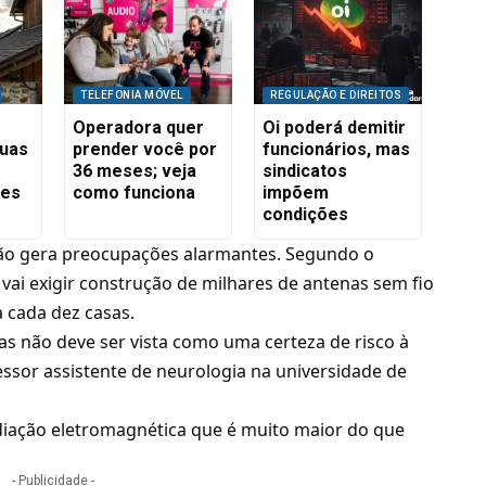
TELEFONIA MÓVEL
REGULAÇÃO E DIREITOS
Operadora quer
Oi poderá demitir
suas
prender você por
funcionários, mas
36 meses; veja
sindicatos
res
como funciona
impõem
condições
 não gera preocupações alarmantes. Segundo o
 vai exigir construção de milhares de antenas sem fio
a cada dez casas.
as não deve ser vista como uma certeza de risco à
essor assistente de neurologia na universidade de
diação eletromagnética que é muito maior do que
- Publicidade -