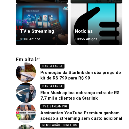
TV e Streaming
Notícias
3186 Artigos
10955 Artigos
Em alta 📈
BANDA LARGA
Promoção da Starlink derruba preço do
kit de R$ 799 para R$ 99
BANDA LARGA
Elon Musk aplica cobrança extra de R$
7,7 mil a clientes da Starlink
TV E STREAMING
Assinantes YouTube Premium ganham
acesso a streaming sem custo adicional
REGULAÇÃO E DIREITOS