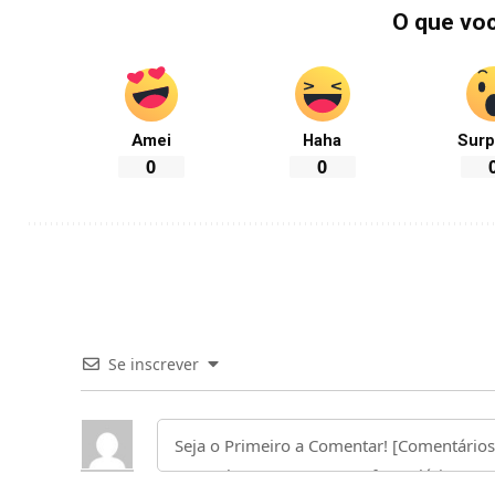
O que vo
Amei
Haha
Surp
0
0
Se inscrever