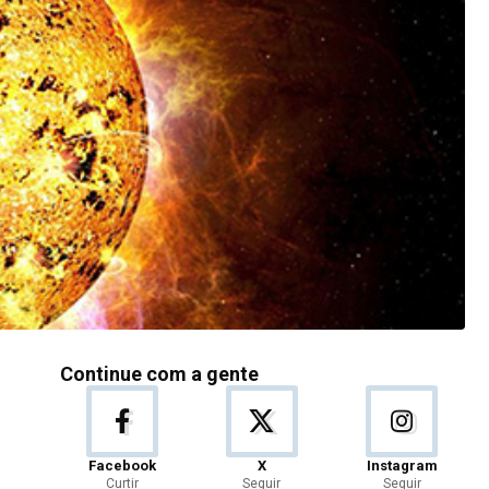
Continue com a gente
Facebook
X
Instagram
Curtir
Seguir
Seguir