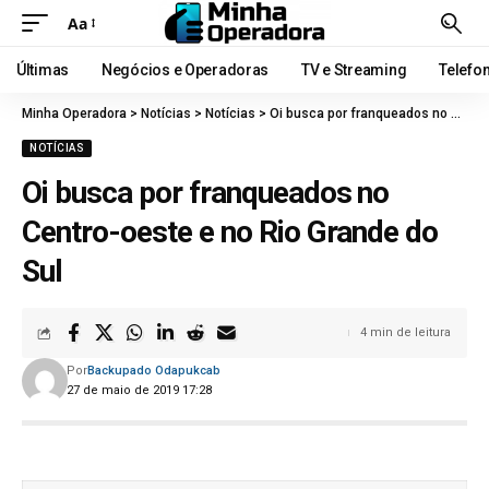
Aa
Últimas
Negócios e Operadoras
TV e Streaming
Telefo
Minha Operadora
>
Notícias
>
Notícias
>
Oi busca por franqueados no Centro-oeste e no Rio Grande do Sul
NOTÍCIAS
Oi busca por franqueados no
Centro-oeste e no Rio Grande do
Sul
4 min de leitura
Por
Backupado Odapukcab
27 de maio de 2019 17:28