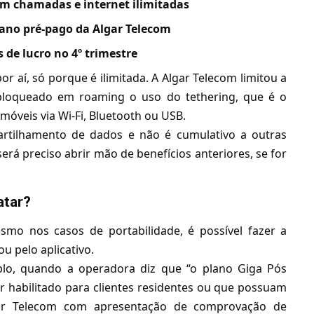
m chamadas e internet ilimitadas
ano pré-pago da Algar Telecom
 de lucro no 4º trimestre
or aí, só porque é ilimitada. A Algar Telecom limitou a
 bloqueado em roaming o uso do tethering, que é o
óveis via Wi-Fi, Bluetooth ou USB.
tilhamento de dados e não é cumulativo a outras
erá preciso abrir mão de benefícios anteriores, se for
atar?
mesmo nos casos de
portabilidade
, é possível fazer a
s ou pelo
aplicativo
.
plo, quando a operadora diz que “o plano Giga Pós
er habilitado para clientes residentes ou que possuam
ar Telecom com apresentação de comprovação de