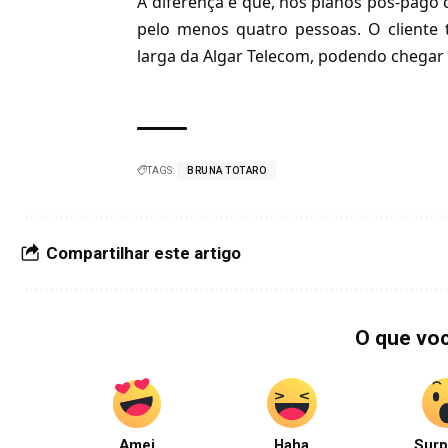
A diferença é que, nos
planos pós-pago 
pelo menos quatro pessoas. O cliente
larga da Algar Telecom, podendo chegar
TAGS:
BRUNA TOTARO
Compartilhar este artigo
O que vo
Amei
Haha
Surp