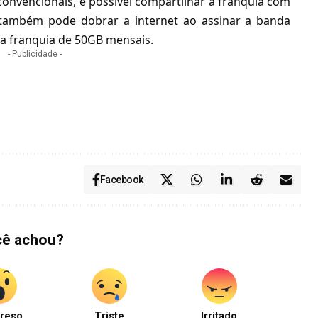
convencionais
, é possível compartilhar a franquia com
 também pode dobrar a internet ao assinar a banda
 a franquia de 50GB mensais.
- Publicidade -
Facebook
cê achou?
reso
Triste
Irritado