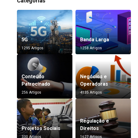
Categorias
5G
Banda Larga
1295 Artigos
1258 Artigos
Conteúdo
Negócios e
Patrocinado
Operadoras
256 Artigos
4135 Artigos
Regulação e
Projetos Sociais
Direitos
330 Artigos
1627 Artigos