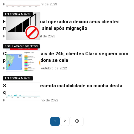
Por
Cleane Lima
13 de abril de 2023
TELEFONIA MÓVEL
Estudo mostra qual operadora deixou seus clientes
mais tempo sem sinal após migração
Por
Cleane Lima
5 de abril de 2023
REGULAÇÃO E DIREITOS
Com falhas há mais de 24h, clientes Claro seguem com
problema; operadora se cala
Por
Vagner Santos
19 de outubro de 2022
TELEFONIA MÓVEL
Sinal da Vivo apresenta instabilidade na manhã desta
quarta-feira, 27
Por
Cleane Lima
27 de julho de 2022
1
2