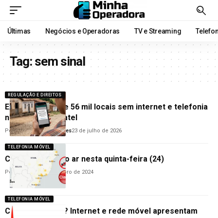
Últimas
Negócios e Operadoras
TV e Streaming
Telefo
Tag:
sem sinal
REGULAÇÃO E DIREITOS
Existem cerca de 56 mil locais sem internet e telefonia
no Brasil, diz Anatel
Por
Goodanderson Gomes
23 de julho de 2026
TELEFONIA MÓVEL
Claro fica fora do ar nesta quinta-feira (24)
Por
Redação
24 de outubro de 2024
TELEFONIA MÓVEL
Claro fora do ar? Internet e rede móvel apresentam