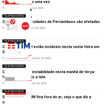
instabilidade mais uma vez
Por
Cleane Lima
4 de abril de 2024
TELEFONIA MÓVEL
Claro fora do ar: cidades de Pernambuco são afetadas
Por
Redação
3 de fevereiro de 2024
TELEFONIA MÓVEL
Claro, Vivo e TIM estão instáveis nesta sexta-feira em
São Paulo
Por
Ana Cláudia
3 de novembro de 2023
TELEFONIA MÓVEL
Claro apresenta instabilidade nesta manhã de terça-
feira, 1º; o que diz a tele
Por
Cleane Lima
1 de agosto de 2023
TELEFONIA MÓVEL
Sinal móvel da TIM fica fora do ar; veja o que diz a
operadora