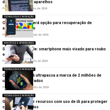
devem devolver aparelhos
Por
Redação
23 de outubro de 2024
TECNOLOGIA E INOVAÇÃO
Celular Seguro terá opção para recuperação de
aparelho roubado
Por
Cleane Lima
2 de agosto de 2024
NEGÓCIOS E OPERADORAS
Samsung ou Apple: smartphone mais visado para roubo
e furto no Brasil
Por
Cleane Lima
19 de julho de 2024
TECNOLOGIA E INOVAÇÃO
Celular Seguro já ultrapassa a marca de 2 milhões de
usuários cadastrados
Por
Cleane Lima
21 de junho de 2024
TECNOLOGIA E INOVAÇÃO
Google vai lançar recursos com uso de IA para proteger
celulares roubados