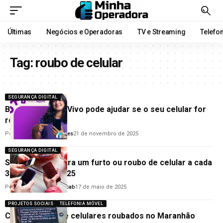
Últimas
Negócios e Operadoras
TV e Streaming
Telefo
Tag:
roubo de celular
SEGURANÇA DIGITAL
Botão no app da Vivo pode ajudar se o seu celular for
roubado
Por
Goodanderson Gomes
21 de novembro de 2025
SEGURANÇA DIGITAL
São Paulo registra um furto ou roubo de celular a cada
3 minutos em 2025
Por
Backupado Odapukcab
17 de maio de 2025
PROJETOS SOCIAIS
TELEFONIA MÓVEL
Compradores de celulares roubados no Maranhão