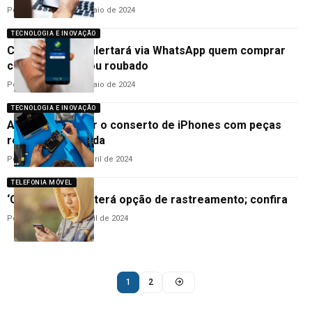
Por
Cleane Lima
20 de maio de 2024
TECNOLOGIA E INOVAÇÃO
Celular Seguro alertará via WhatsApp quem comprar
celular furtado ou roubado
Por
Cleane Lima
20 de maio de 2024
TECNOLOGIA E INOVAÇÃO
Apple vai impedir o conserto de iPhones com peças
roubadas; entenda
Por
Cleane Lima
15 de abril de 2024
TELEFONIA MÓVEL
‘Celular Seguro’ terá opção de rastreamento; confira
Por
Ana Cláudia
5 de abril de 2024
1
2