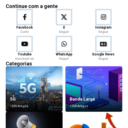
Continue com a gente
Facebook
X
Instagram
Curtir
Seguir
Seguir
Youtube
WhatsApp
Google News
Inscrever-se
Seguir
Seguir
Categorias
5G
Banda Larga
1295 Artigos
1258 Artigos