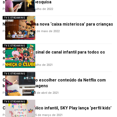
supervisão, diz pesquisa
Por
Lucas Ribeiro
21 de julho de 2022
TV E STREAMING
Netflix revela uma nova ‘caixa misteriosa’ para crianças
Por
Carolina Veneroso
22 de maio de 2022
TV E STREAMING
Globoplay libera sinal de canal infantil para todos os
assinantes
Por
Vagner Santos
4 de julho de 2021
TV E STREAMING
Crianças poderão escolher conteúdo da Netflix com
base nos personagens
Por
Guilherme Almeida
14 de abril de 2021
TV E STREAMING
Com foco no público infantil, SKY Play lança ‘perfil kids’
Por
Hemerson Brandão
25 de março de 2021