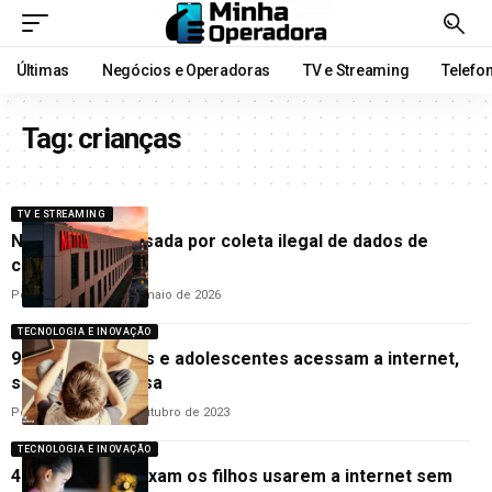
Últimas
Negócios e Operadoras
TV e Streaming
Telefo
Tag:
crianças
TV E STREAMING
Netflix é processada por coleta ilegal de dados de
crianças
Por
Cristino Melo
13 de maio de 2026
TECNOLOGIA E INOVAÇÃO
95% das crianças e adolescentes acessam a internet,
segundo pesquisa
Por
Cleane Lima
25 de outubro de 2023
TECNOLOGIA E INOVAÇÃO
42% dos pais deixam os filhos usarem a internet sem