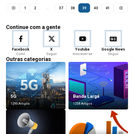
1
2
…
37
38
39
40
41
Continue com a gente
Facebook
X
Youtube
Google News
Curtir
Seguir
Inscrever-se
Seguir
Outras categorias
5G
Banda Larga
1295 Artigos
1258 Artigos