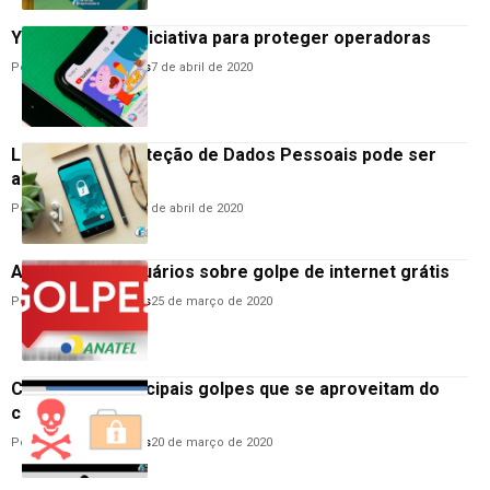
YouTube toma iniciativa para proteger operadoras
Por
Anderson Guimarães
7 de abril de 2020
Lei Geral de Proteção de Dados Pessoais pode ser
adiada para 2021
Por
Hemerson Brandão
3 de abril de 2020
Anatel alerta usuários sobre golpe de internet grátis
Por
Anderson Guimarães
25 de março de 2020
Conheça os principais golpes que se aproveitam do
coronavírus
Por
Anderson Guimarães
20 de março de 2020