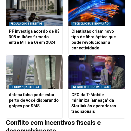
REGULAÇÃO E DIREITOS
TECNOLOGIA E INOVAÇÃO
PF investiga acordo de R$
Cientistas criam novo
308 milhões firmado
tipo de fibra óptica que
entre MT e a Oi em 2024
pode revolucionar a
conectividade
SEGURANÇA DIGITAL
NEGÓCIOS E OPERADORAS
Antena falsa pode estar
CEO da T-Mobile
perto de você disparando
minimiza ‘ameaça’ da
golpes por SMS
Starlink às operadoras
tradicionais
Conflito com incentivos fiscais e
desenvolvimento