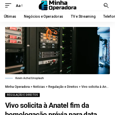
Aa
Últimas
Negócios e Operadoras
TV e Streaming
Telefo
Kevin Ache/Unsplash
Minha Operadora
>
Notícias
>
Regulação e Direitos
>
Vivo solicita à Anatel fim da homologação prévia para data centers
REGULAÇÃO E DIREITOS
Vivo solicita à Anatel fim da
homologação prévia para data