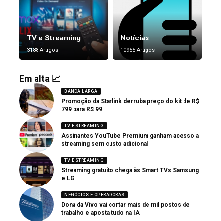
TV e Streaming
Notícias
3188 Artigos
10955 Artigos
Em alta 📈
BANDA LARGA
Promoção da Starlink derruba preço do kit de R$
799 para R$ 99
TV E STREAMING
Assinantes YouTube Premium ganham acesso a
streaming sem custo adicional
TV E STREAMING
Streaming gratuito chega às Smart TVs Samsung
e LG
NEGÓCIOS E OPERADORAS
Dona da Vivo vai cortar mais de mil postos de
trabalho e aposta tudo na IA