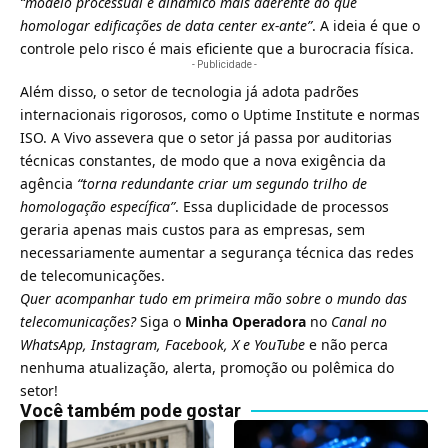
“modelo processual e dinâmico mais aderente do que
homologar edificações de data center ex-ante”
. A ideia é que o
controle pelo risco é mais eficiente que a burocracia física.
- Publicidade -
Além disso, o setor de tecnologia já adota padrões
internacionais rigorosos, como o Uptime Institute e normas
ISO. A Vivo assevera que o setor já passa por auditorias
técnicas constantes, de modo que a nova exigência da
agência
“torna redundante criar um segundo trilho de
homologação específica”
. Essa duplicidade de processos
geraria apenas mais custos para as empresas, sem
necessariamente aumentar a segurança técnica das redes
de telecomunicações.
Quer acompanhar tudo em primeira mão sobre o mundo das
telecomunicações?
Siga o
Minha Operadora
no
Canal no
WhatsApp
,
Instagram
,
Facebook
,
X
e
YouTube
e não perca
nenhuma atualização, alerta, promoção ou polêmica do
setor!
Você também pode gostar