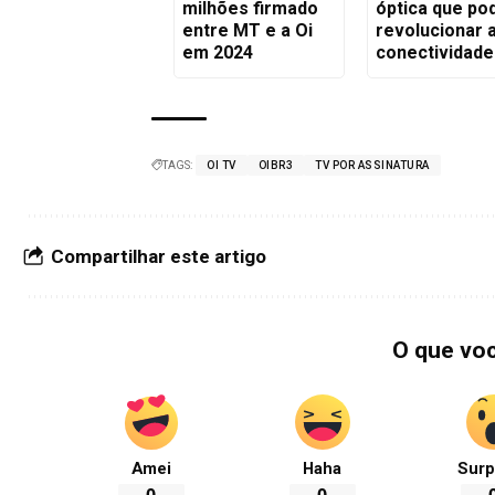
milhões firmado
óptica que po
entre MT e a Oi
revolucionar 
em 2024
conectividade
TAGS:
OI TV
OIBR3
TV POR ASSINATURA
Compartilhar este artigo
O que vo
Amei
Haha
Surp
0
0