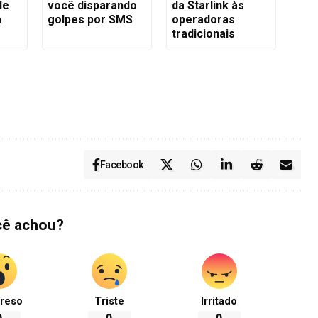
de
você disparando
da Starlink às
a
golpes por SMS
operadoras
tradicionais
Facebook
cê achou?
reso
Triste
Irritado
0
0
0