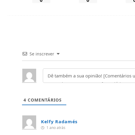
Se inscrever
4
COMENTÁRIOS
Kelfy Radamés
1 ano atrás