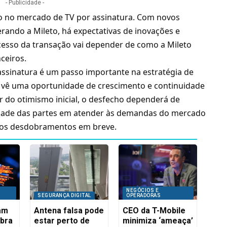
- Publicidade -
o no mercado de TV por assinatura. Com novos
erando a Mileto, há expectativas de inovações e
cesso da transação vai depender de como a Mileto
ceiros.
assinatura
é um passo importante na estratégia de
z, vê uma oportunidade de crescimento e continuidade
 do otimismo inicial, o desfecho dependerá de
dade das partes em atender às demandas do mercado
ovos desdobramentos em breve.
NEGÓCIOS E
SEGURANÇA DIGITAL
OPERADORAS
iam
Antena falsa pode
CEO da T-Mobile
ibra
estar perto de
minimiza ‘ameaça’