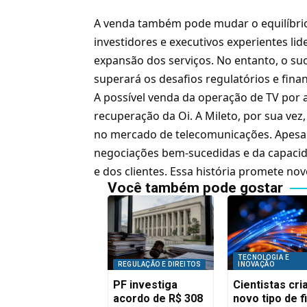
A venda também pode mudar o equilíbri
investidores e executivos experientes lid
expansão dos serviços. No entanto, o su
superará os desafios regulatórios e finan
A
possível venda da operação de TV por 
recuperação da Oi. A Mileto, por sua ve
no mercado de telecomunicações. Apesar
negociações bem-sucedidas e da capaci
e dos clientes. Essa história promete n
Você também pode gostar
TECNOLOGIA E
REGULAÇÃO E DIREITOS
INOVAÇÃO
PF investiga
Cientistas cr
acordo de R$ 308
novo tipo de f