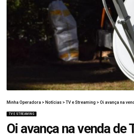
Minha Operadora
>
Notícias
>
TV e Streaming
>
Oi avança na vend
TV E STREAMING
Oi avança na venda de T