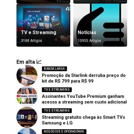
TV e Streaming
Notícias
3188 Artigos
10955 Artigos
Em alta 📈
BANDA LARGA
Promoção da Starlink derruba preço do
kit de R$ 799 para R$ 99
TV E STREAMING
Assinantes YouTube Premium ganham
acesso a streaming sem custo adicional
TV E STREAMING
Streaming gratuito chega às Smart TVs
Samsung e LG
NEGÓCIOS E OPERADORAS