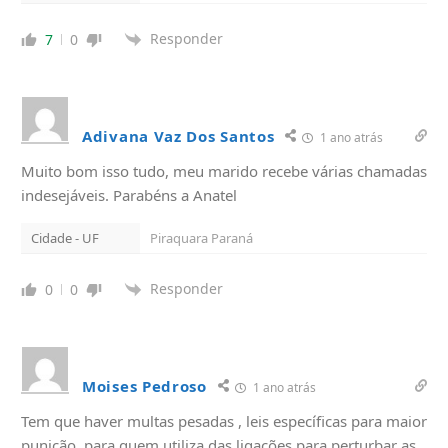
Responder
7
0
Adivana Vaz Dos Santos
1 ano atrás
Muito bom isso tudo, meu marido recebe várias chamadas
indesejáveis. Parabéns a Anatel
Cidade - UF
Piraquara Paraná
Responder
0
0
Moises Pedroso
1 ano atrás
Tem que haver multas pesadas , leis específicas para maior
punição, para quem utiliza das ligações para perturbar as