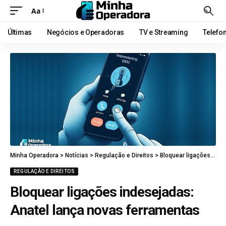
Aa
Últimas
Negócios e Operadoras
TV e Streaming
Telefo
Minha Operadora
>
Notícias
>
Regulação e Direitos
>
Bloquear ligações indesejadas: Anatel lança novas ferramentas
REGULAÇÃO E DIREITOS
Bloquear ligações indesejadas:
Anatel lança novas ferramentas