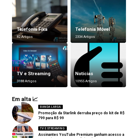
Telefonia Fixa
Telefonia Móvel
82 Artigos
2334 Artigos
TV e Streaming
Notícias
3188 Artigos
10955 Artigos
Em alta 📈
BANDA LARGA
Promoção da Starlink derruba preço do kit de R$
799 para R$ 99
TV E STREAMING
Assinantes YouTube Premium ganham acesso a