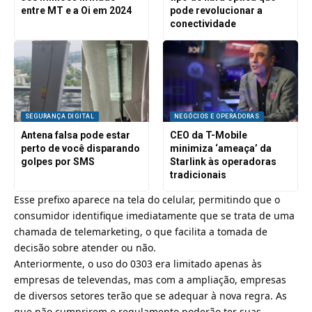
entre MT e a Oi em 2024
pode revolucionar a
conectividade
SEGURANÇA DIGITAL
NEGÓCIOS E OPERADORAS
Antena falsa pode estar
CEO da T-Mobile
perto de você disparando
minimiza ‘ameaça’ da
golpes por SMS
Starlink às operadoras
tradicionais
Esse prefixo aparece na tela do celular, permitindo que o
consumidor identifique imediatamente que se trata de uma
chamada de telemarketing, o que facilita a tomada de
decisão sobre atender ou não.
Anteriormente, o uso do 0303 era limitado apenas às
empresas de televendas, mas com a ampliação, empresas
de diversos setores terão que se adequar à nova regra. As
que não cumprirem o regulamento poderão ter suas