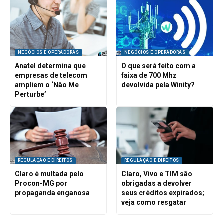
NEGÓCIOS E OPERADORAS
NEGÓCIOS E OPERADORAS
Anatel determina que
O que será feito com a
empresas de telecom
faixa de 700 Mhz
ampliem o ‘Não Me
devolvida pela Winity?
Perturbe’
REGULAÇÃO E DIREITOS
REGULAÇÃO E DIREITOS
Claro é multada pelo
Claro, Vivo e TIM são
Procon-MG por
obrigadas a devolver
propaganda enganosa
seus créditos expirados;
veja como resgatar