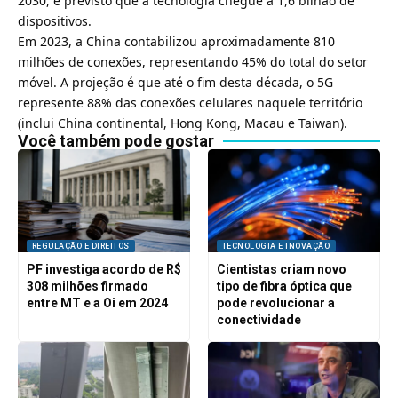
2030, é previsto que a tecnologia chegue a 1,6 bilhão de
dispositivos.
Em 2023, a China contabilizou aproximadamente 810
milhões de conexões, representando 45% do total do setor
móvel. A projeção é que até o fim desta década, o 5G
represente 88% das conexões celulares naquele território
(inclui China continental, Hong Kong, Macau e Taiwan).
Você também pode gostar
REGULAÇÃO E DIREITOS
TECNOLOGIA E INOVAÇÃO
PF investiga acordo de R$
Cientistas criam novo
308 milhões firmado
tipo de fibra óptica que
entre MT e a Oi em 2024
pode revolucionar a
conectividade