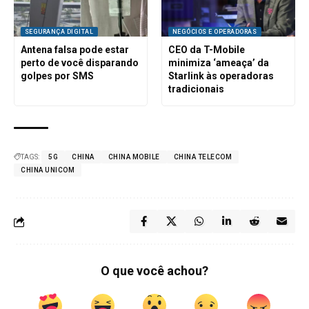
SEGURANÇA DIGITAL
NEGÓCIOS E OPERADORAS
Antena falsa pode estar
CEO da T-Mobile
perto de você disparando
minimiza ‘ameaça’ da
golpes por SMS
Starlink às operadoras
tradicionais
TAGS:
5G
CHINA
CHINA MOBILE
CHINA TELECOM
CHINA UNICOM
O que você achou?