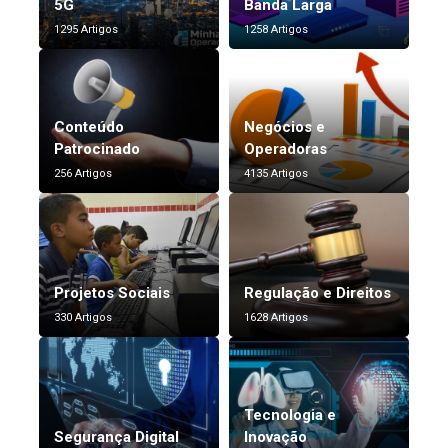
5G
Banda Larga
1295 Artigos
1258 Artigos
Conteúdo
Negócios e
Patrocinado
Operadoras
256 Artigos
4135 Artigos
Projetos Sociais
Regulação e Direitos
330 Artigos
1628 Artigos
Tecnologia e
Segurança Digital
Inovação