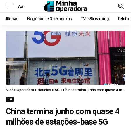
Aa
Últimas
Negócios e Operadoras
TV e Streaming
Telefo
Minha Operadora
>
Notícias
>
5G
>
China termina junho com quase 4 milhões de estações-base 5G
5G
China termina junho com quase 4
milhões de estações-base 5G