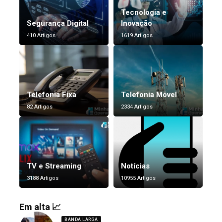
Tecnologia e
Segurança Digital
Inovação
410 Artigos
1619 Artigos
Telefonia Fixa
Telefonia Móvel
82 Artigos
2334 Artigos
TV e Streaming
Notícias
3188 Artigos
10955 Artigos
Em alta 📈
BANDA LARGA