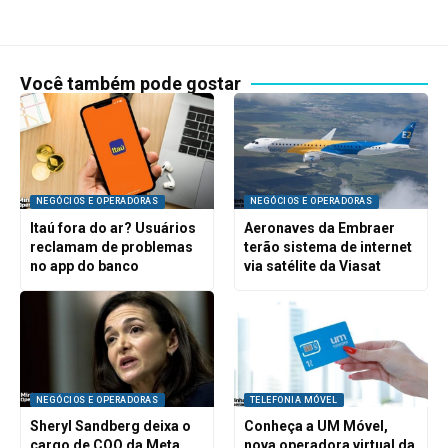
Você também pode gostar
NEGÓCIOS E OPERADORAS
NEGÓCIOS E OPERADORAS
Itaú fora do ar? Usuários
Aeronaves da Embraer
reclamam de problemas
terão sistema de internet
no app do banco
via satélite da Viasat
NEGÓCIOS E OPERADORAS
TELEFONIA MÓVEL
Sheryl Sandberg deixa o
Conheça a UM Móvel,
cargo de COO da Meta
nova operadora virtual da