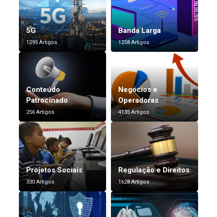
5G
Banda Larga
1295 Artigos
1258 Artigos
Conteúdo
Negócios e
Patrocinado
Operadoras
256 Artigos
4135 Artigos
Projetos Sociais
Regulação e Direitos
330 Artigos
1628 Artigos