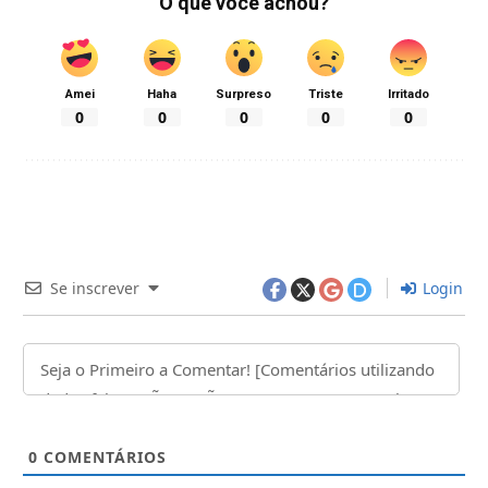
O que você achou?
Amei
Haha
Surpreso
Triste
Irritado
0
0
0
0
0
Se inscrever
Login
0
COMENTÁRIOS