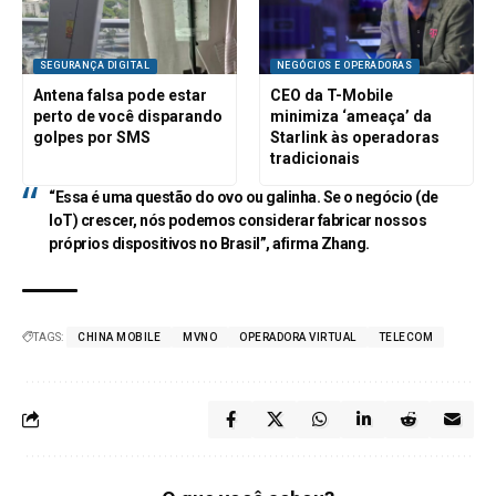
SEGURANÇA DIGITAL
NEGÓCIOS E OPERADORAS
Antena falsa pode estar
CEO da T-Mobile
perto de você disparando
minimiza ‘ameaça’ da
golpes por SMS
Starlink às operadoras
tradicionais
“Essa é uma questão do ovo ou galinha. Se o negócio (de
IoT) crescer, nós podemos considerar fabricar nossos
próprios dispositivos no Brasil”, afirma Zhang.
TAGS:
CHINA MOBILE
MVNO
OPERADORA VIRTUAL
TELECOM