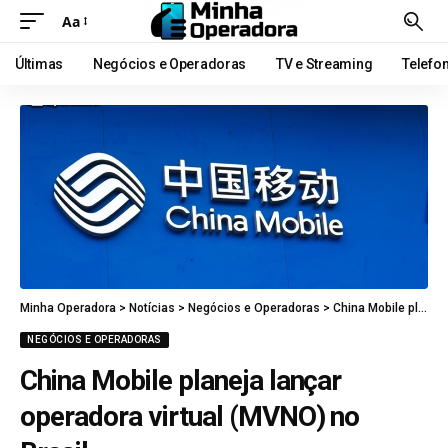
Aa
Últimas
Negócios e Operadoras
TV e Streaming
Telefo
Minha Operadora
>
Notícias
>
Negócios e Operadoras
>
China Mobile planeja lançar operadora virtual (MVNO) no Brasil
NEGÓCIOS E OPERADORAS
China Mobile planeja lançar
operadora virtual (MVNO) no