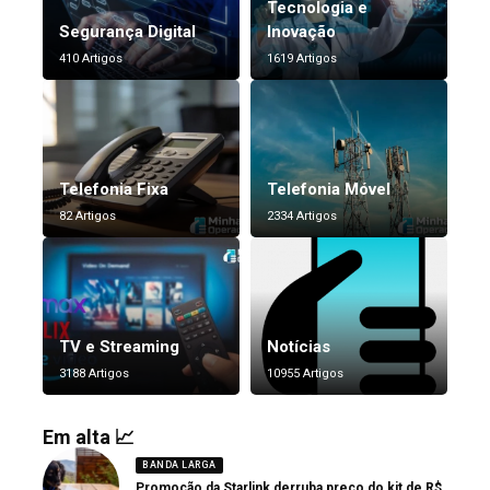
Tecnologia e
Segurança Digital
Inovação
410 Artigos
1619 Artigos
Telefonia Fixa
Telefonia Móvel
82 Artigos
2334 Artigos
TV e Streaming
Notícias
3188 Artigos
10955 Artigos
Em alta 📈
BANDA LARGA
Promoção da Starlink derruba preço do kit de R$