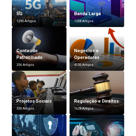
5G
Banda Larga
1295 Artigos
1258 Artigos
Conteúdo
Negócios e
Patrocinado
Operadoras
256 Artigos
4135 Artigos
Projetos Sociais
Regulação e Direitos
330 Artigos
1628 Artigos