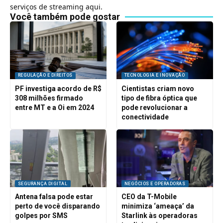
serviços de streaming aqui.
Você também pode gostar
REGULAÇÃO E DIREITOS
TECNOLOGIA E INOVAÇÃO
PF investiga acordo de R$
Cientistas criam novo
308 milhões firmado
tipo de fibra óptica que
entre MT e a Oi em 2024
pode revolucionar a
conectividade
SEGURANÇA DIGITAL
NEGÓCIOS E OPERADORAS
Antena falsa pode estar
CEO da T-Mobile
perto de você disparando
minimiza ‘ameaça’ da
golpes por SMS
Starlink às operadoras