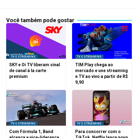
Você também pode gostar
TV E STREAMING
TV E STREAMING
SKY e Oi TV liberam sinal
TIM Play chega ao
de canal à la carte
mercado e une streaming
premium
e TV ao vivo a partir de R$
9,90
TV E STREAMING
TV E STREAMING
Com Fórmula 1, Band
Para concorrer com o
alcança a vice-liderança
TikTok, Netflix lança novo