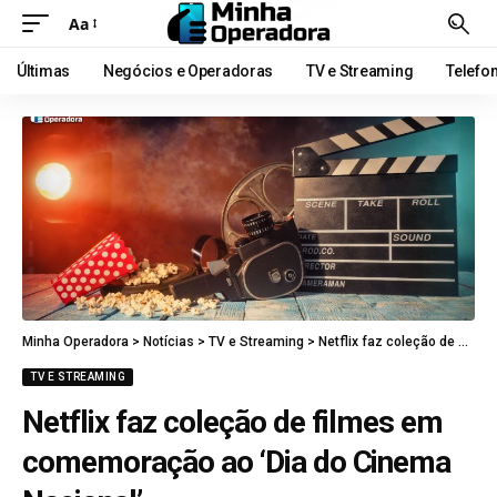
Aa
Últimas
Negócios e Operadoras
TV e Streaming
Telefo
Minha Operadora
>
Notícias
>
TV e Streaming
>
Netflix faz coleção de filmes em comemoração ao ‘Dia do Cinema Nacional’
TV E STREAMING
Netflix faz coleção de filmes em
comemoração ao ‘Dia do Cinema