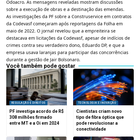
Odoacro. As mensagens reveladas mostram discussões
sobre a execução de obras e a destinação das emendas.
As investigações da PF sobre a Construservice em contratos
da Codevasf começaram após reportagens da Folha em
maio de 2022. O jornal revelou que a empreiteira se
destacava em licitações da Codevasf, apesar de indícios de
crimes contra seu verdadeiro dono, Eduardo DP, e que a
empresa usava laranjas para participar das concorrências
durante a gestão de Jair Bolsonaro.
Você também pode gostar
REGULAÇÃO E DIREITOS
TECNOLOGIA E INOVAÇÃO
PF investiga acordo de R$
Cientistas criam novo
308 milhões firmado
tipo de fibra óptica que
entre MT e a Oi em 2024
pode revolucionar a
conectividade