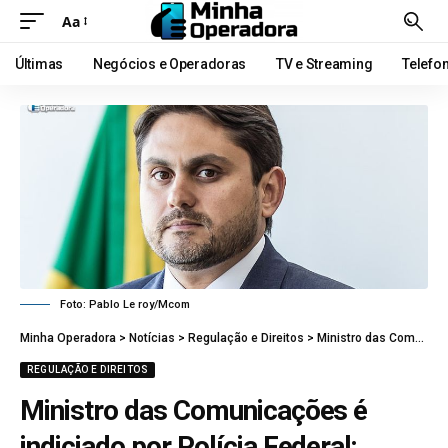
Aa
Últimas
Negócios e Operadoras
TV e Streaming
Telefo
Foto: Pablo Le roy/Mcom
Minha Operadora
>
Notícias
>
Regulação e Direitos
>
Ministro das Comunicações é indiciado por Polícia Federal; entenda
REGULAÇÃO E DIREITOS
Ministro das Comunicações é
indiciado por Polícia Federal;