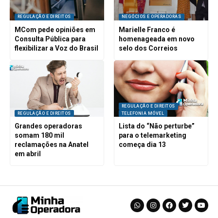
REGULAÇÃO E DIREITOS
NEGÓCIOS E OPERADORAS
MCom pede opiniões em
Marielle Franco é
Consulta Pública para
homenageada em novo
flexibilizar a Voz do Brasil
selo dos Correios
REGULAÇÃO E DIREITOS
REGULAÇÃO E DIREITOS
TELEFONIA MÓVEL
Grandes operadoras
Lista do “Não perturbe”
somam 180 mil
para o telemarketing
reclamações na Anatel
começa dia 13
em abril