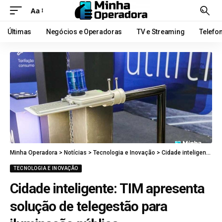
Aa
Últimas
Negócios e Operadoras
TV e Streaming
Telefo
Minha Operadora
>
Notícias
>
Tecnologia e Inovação
>
Cidade inteligente: TIM apresenta solução de telegestão para iluminação pública
TECNOLOGIA E INOVAÇÃO
Cidade inteligente: TIM apresenta
solução de telegestão para