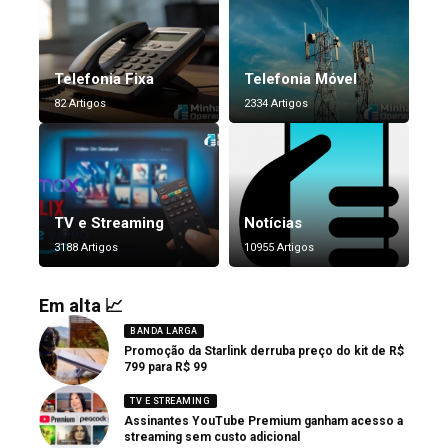
Telefonia Fixa
Telefonia Móvel
82 Artigos
2334 Artigos
TV e Streaming
Notícias
3188 Artigos
10955 Artigos
Em alta 📈
BANDA LARGA
Promoção da Starlink derruba preço do kit de R$
799 para R$ 99
TV E STREAMING
Assinantes YouTube Premium ganham acesso a
streaming sem custo adicional