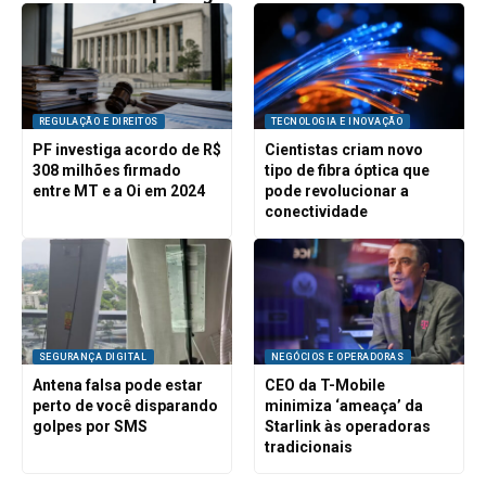
REGULAÇÃO E DIREITOS
TECNOLOGIA E INOVAÇÃO
PF investiga acordo de R$
Cientistas criam novo
308 milhões firmado
tipo de fibra óptica que
entre MT e a Oi em 2024
pode revolucionar a
conectividade
SEGURANÇA DIGITAL
NEGÓCIOS E OPERADORAS
Antena falsa pode estar
CEO da T-Mobile
perto de você disparando
minimiza ‘ameaça’ da
golpes por SMS
Starlink às operadoras
tradicionais