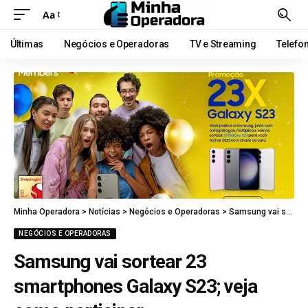
Aa
Últimas
Negócios e Operadoras
TV e Streaming
Telefo
Minha Operadora
>
Notícias
>
Negócios e Operadoras
>
Samsung vai sortear 23 smartphones Galaxy S23; veja como participar
NEGÓCIOS E OPERADORAS
Samsung vai sortear 23
smartphones Galaxy S23; veja