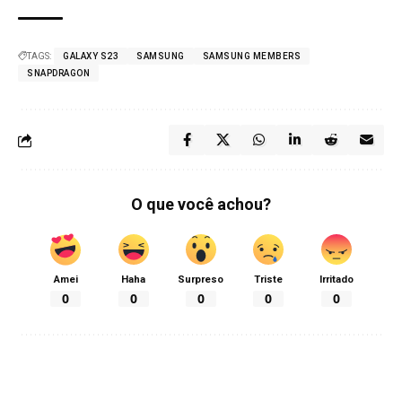
TAGS:
GALAXY S23
SAMSUNG
SAMSUNG MEMBERS
SNAPDRAGON
O que você achou?
Amei
Haha
Surpreso
Triste
Irritado
0
0
0
0
0