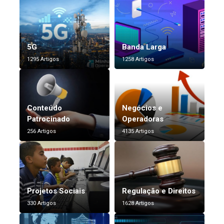
5G
Banda Larga
1295 Artigos
1258 Artigos
Conteúdo
Negócios e
Patrocinado
Operadoras
256 Artigos
4135 Artigos
Projetos Sociais
Regulação e Direitos
330 Artigos
1628 Artigos