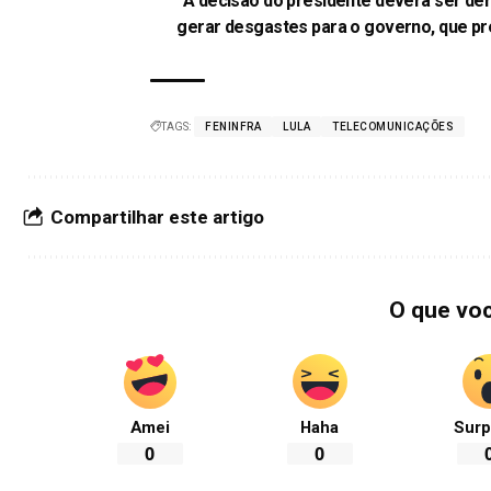
“A decisão do presidente deverá ser de
gerar desgastes para o governo, que pr
TAGS:
FENINFRA
LULA
TELECOMUNICAÇÕES
Compartilhar este artigo
O que vo
Amei
Haha
Surp
0
0