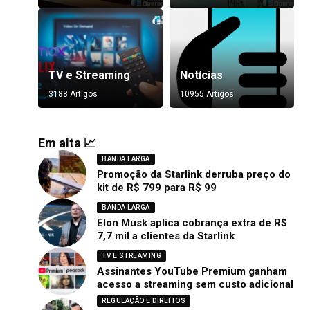
TV e Streaming
Notícias
3188 Artigos
10955 Artigos
Em alta 📈
BANDA LARGA
Promoção da Starlink derruba preço do
kit de R$ 799 para R$ 99
BANDA LARGA
Elon Musk aplica cobrança extra de R$
7,7 mil a clientes da Starlink
TV E STREAMING
Assinantes YouTube Premium ganham
acesso a streaming sem custo adicional
REGULAÇÃO E DIREITOS