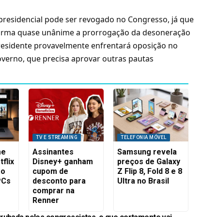
 presidencial pode ser revogado no Congresso, já que
 forma quase unânime a prorrogação da desoneração
presidente provavelmente enfrentará oposição no
verno, que precisa aprovar outras pautas
TV E STREAMING
TELEFONIA MÓVEL
me
Assinantes
Samsung revela
flix
Disney+ ganham
preços de Galaxy
ão
cupom de
Z Flip 8, Fold 8 e 8
PCs
desconto para
Ultra no Brasil
comprar na
Renner