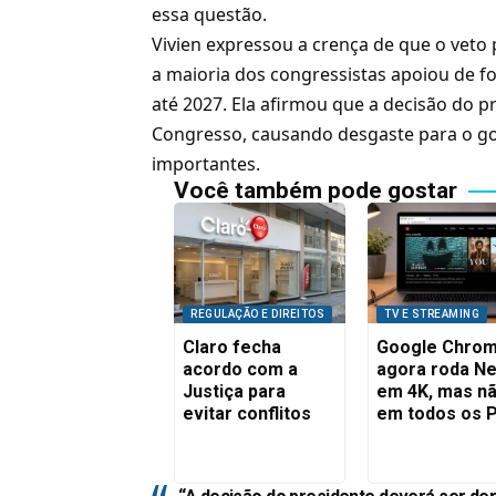
essa questão.
Vivien expressou a crença de que o veto
a maioria dos congressistas apoiou de
até 2027. Ela afirmou que a decisão do 
Congresso, causando desgaste para o go
importantes.
Você também pode gostar
REGULAÇÃO E DIREITOS
TV E STREAMING
Claro fecha
Google Chro
acordo com a
agora roda Net
Justiça para
em 4K, mas n
evitar conflitos
em todos os 