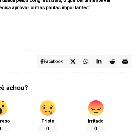
rrubada pelos congressistas, o que certamente vai
ecisa aprovar outras pautas importantes”.
Facebook
cê achou?
reso
Triste
Irritado
0
0
0