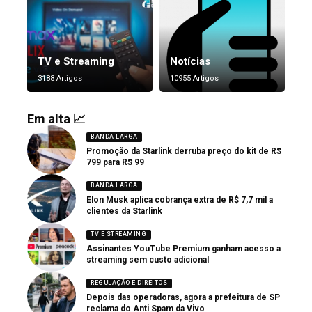
TV e Streaming
Notícias
3188 Artigos
10955 Artigos
Em alta 📈
BANDA LARGA
Promoção da Starlink derruba preço do kit de R$
799 para R$ 99
BANDA LARGA
Elon Musk aplica cobrança extra de R$ 7,7 mil a
clientes da Starlink
TV E STREAMING
Assinantes YouTube Premium ganham acesso a
streaming sem custo adicional
REGULAÇÃO E DIREITOS
Depois das operadoras, agora a prefeitura de SP
reclama do Anti Spam da Vivo