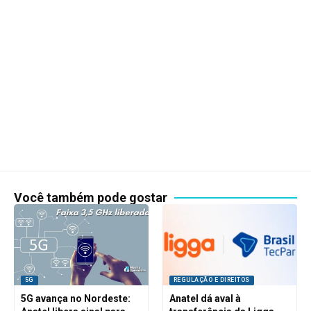
Você também pode gostar
5G
REGULAÇÃO E DIREITOS
5G avança no Nordeste:
Anatel dá aval à