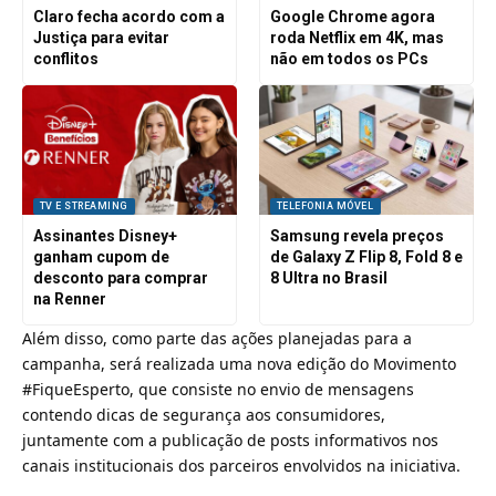
Claro fecha acordo com a
Google Chrome agora
Justiça para evitar
roda Netflix em 4K, mas
conflitos
não em todos os PCs
TV E STREAMING
TELEFONIA MÓVEL
Assinantes Disney+
Samsung revela preços
ganham cupom de
de Galaxy Z Flip 8, Fold 8 e
desconto para comprar
8 Ultra no Brasil
na Renner
Além disso, como parte das ações planejadas para a
campanha, será realizada uma nova edição do Movimento
#FiqueEsperto, que consiste no envio de mensagens
contendo dicas de segurança aos consumidores,
juntamente com a publicação de posts informativos nos
canais institucionais dos parceiros envolvidos na iniciativa.