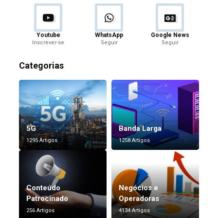
Youtube
WhatsApp
Google News
Inscrever-se
Seguir
Seguir
Categorias
5G
Banda Larga
1295 Artigos
1258 Artigos
Conteúdo
Negócios e
Patrocinado
Operadoras
256 Artigos
4134 Artigos