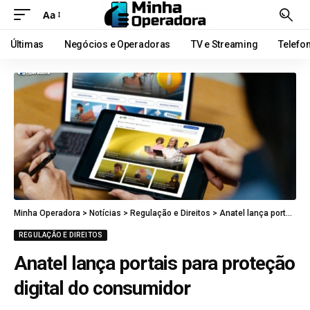
Aa
Últimas
Negócios e Operadoras
TV e Streaming
Telefo
Minha Operadora
>
Notícias
>
Regulação e Direitos
>
Anatel lança portais para proteção digital do consumidor
REGULAÇÃO E DIREITOS
Anatel lança portais para proteção
digital do consumidor