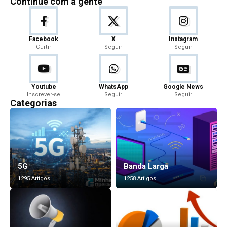
Continue com a gente
Facebook
X
Instagram
Curtir
Seguir
Seguir
Youtube
WhatsApp
Google News
Inscrever-se
Seguir
Seguir
Categorias
5G
Banda Larga
1295 Artigos
1258 Artigos