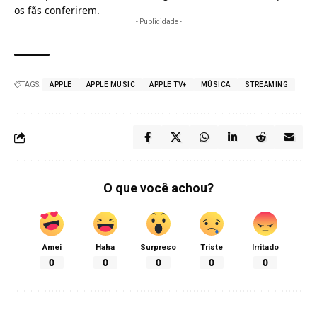
os fãs conferirem.
- Publicidade -
TAGS:
APPLE
APPLE MUSIC
APPLE TV+
MÚSICA
STREAMING
O que você achou?
Amei
Haha
Surpreso
Triste
Irritado
0
0
0
0
0