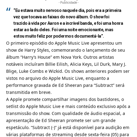
- Publicidade -
“Eu estava muito nervoso naquele dia, pois era a primeira
vez que tocava as faixas do novo álbum. O show foi
trazido à vida por Aaron e a incrível banda, e foi uma honra
estar ao lado deles. Foi uma noite emocionante, mas
estou muito feliz por podermos documentá-la”.
O primeiro episódio do Apple Music Live apresentou um
show de Harry Styles, comemorando o lançamento de seu
álbum “Harry’s House” em Nova York. Outros artistas
notáveis incluíram Billie Eilish, Alicia Keys, Lil Durk, Mary J.
Blige, Luke Combs e Wizkid. Os shows anteriores podem ser
vistos no arquivo do Apple Music Live, enquanto a
performance gravada de Ed Sheeran para “Subtract” será
transmitida em breve.
A Apple promete compartilhar imagens dos bastidores, o
setlist do Apple Music Live e mais conteúdo exclusivo após a
transmissão do show. Com qualidade de áudio espacial, a
apresentação de Ed Sheeran promete ser um grande
espetáculo. “Subtract (-)” já está disponível para audição em
várias plataformas de streaming desde sexta-feira (05) para