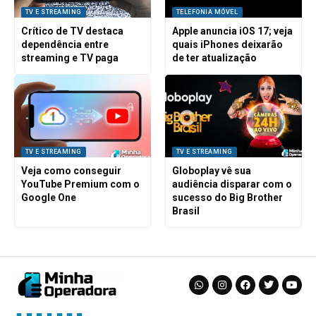
TV E STREAMING
TELEFONIA MÓVEL
Crítico de TV destaca
Apple anuncia iOS 17; veja
dependência entre
quais iPhones deixarão
streaming e TV paga
de ter atualização
TV E STREAMING
TV E STREAMING
Veja como conseguir
Globoplay vê sua
YouTube Premium com o
audiência disparar com o
Google One
sucesso do Big Brother
Brasil