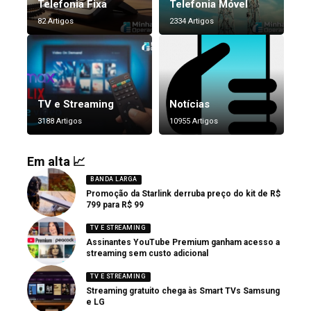
Telefonia Fixa
Telefonia Móvel
82 Artigos
2334 Artigos
TV e Streaming
Notícias
3188 Artigos
10955 Artigos
Em alta 📈
BANDA LARGA
Promoção da Starlink derruba preço do kit de R$
799 para R$ 99
TV E STREAMING
Assinantes YouTube Premium ganham acesso a
streaming sem custo adicional
TV E STREAMING
Streaming gratuito chega às Smart TVs Samsung
e LG