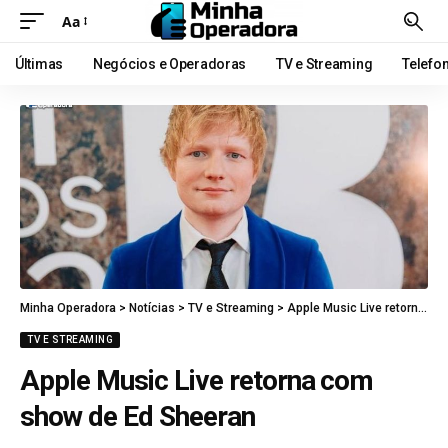
Aa
Últimas
Negócios e Operadoras
TV e Streaming
Telefo
Minha Operadora
>
Notícias
>
TV e Streaming
>
Apple Music Live retorna com show de Ed Sheeran
TV E STREAMING
Apple Music Live retorna com
show de Ed Sheeran