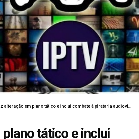
z alteração em plano tático e inclui combate à pirataria audiovisual
plano tático e inclui