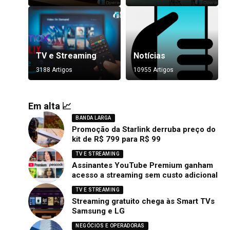
TV e Streaming
Notícias
3188 Artigos
10955 Artigos
Em alta 📈
BANDA LARGA
Promoção da Starlink derruba preço do
kit de R$ 799 para R$ 99
TV E STREAMING
Assinantes YouTube Premium ganham
acesso a streaming sem custo adicional
TV E STREAMING
Streaming gratuito chega às Smart TVs
Samsung e LG
NEGÓCIOS E OPERADORAS