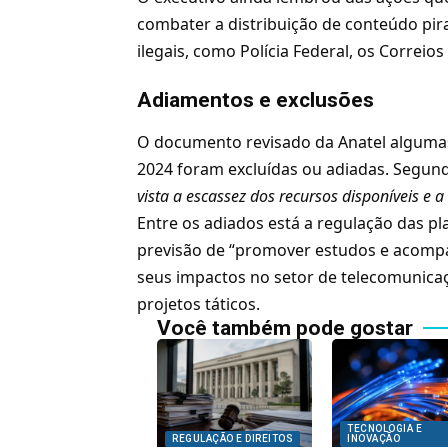
combater a distribuição de conteúdo pir
ilegais, como
Polícia Federal
, os Correios
Adiamentos e exclusões
O
documento revisado da Anatel
algumas
2024 foram excluídas ou adiadas. Segund
vista a escassez dos recursos disponíveis e a
Entre os adiados está a regulação das p
previsão de “promover estudos e acompan
seus impactos no setor de telecomunicaç
projetos táticos.
Você também pode gostar
TECNOLOGIA E
REGULAÇÃO E DIREITOS
INOVAÇÃO