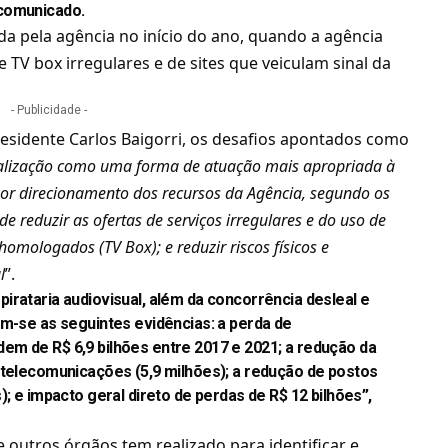
 comunicado.
pela agência no início do ano, quando a agência
e TV box irregulares e de sites que veiculam sinal da
- Publicidade -
residente Carlos Baigorri, os desafios apontados como
calização como uma forma de atuação mais apropriada à
hor direcionamento dos recursos da Agência, segundo os
 de reduzir as ofertas de serviços irregulares e do uso de
mologados (TV Box); e reduzir riscos físicos e
l
”.
irataria audiovisual, além da concorrência desleal e
am-se as seguintes evidências: a perda de
em de R$ 6,9 bilhões entre 2017 e 2021; a redução da
 telecomunicações (5,9 milhões); a redução de postos
); e impacto geral direto de perdas de R$ 12 bilhões”,
 outros órgãos tem realizado para identificar e