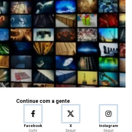
Continue com a gente
Facebook
X
Instagram
Curtir
Seguir
Seguir