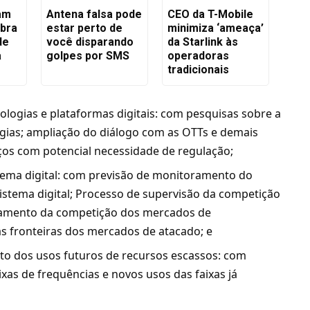
iam
Antena falsa pode
CEO da T-Mobile
ibra
estar perto de
minimiza ‘ameaça’
de
você disparando
da Starlink às
a
golpes por SMS
operadoras
tradicionais
ogias e plataformas digitais: com pesquisas sobre a
gias; ampliação do diálogo com as OTTs e demais
os com potencial necessidade de regulação;
tema digital: com previsão de monitoramento do
tema digital; Processo de supervisão da competição
amento da competição dos mercados de
 fronteiras dos mercados de atacado; e
nto dos usos futuros de recursos escassos: com
ixas de frequências e novos usos das faixas já