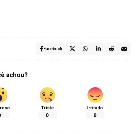
Facebook
cê achou?
reso
Triste
Irritado
0
0
0