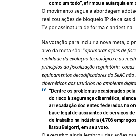
como um todo”, afirmou a autarquia em
O movimento segue a abordagem adotada 
realizou ações de bloqueio IP de caixas d
TV por assinatura de forma clandestina.
Na votação para incluir a nova meta, o p
alvo da meta são: “
aprimorar ações de fis
realidade da evolução tecnológica e ao mel
princípios da fiscalização regulatória, capaz
equipamentos decodificadores do SeAC não ho
cibernéticos aos usuários no ambiente digita
“Dentre os problemas ocasionados pela p
do risco à segurança cibernética, elenc
arrecadação dos entes federados na ord
base legal de assinantes de serviços de
de trabalho na indústria (4.706 empregos
listou Baigorri, em seu voto.
O executivo ainda lembrou das ações que