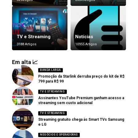
TV e Streaming
Notícias
3188 Artigos
10955 Artigos
Em alta 📈
BANDA LARGA
Promoção da Starlink derruba preço do kit de R$
799 para R$ 99
TV E STREAMING
Assinantes YouTube Premium ganham acesso a
streaming sem custo adicional
TV E STREAMING
Streaming gratuito chega às Smart TVs Samsung
e LG
NEGÓCIOS E OPERADORAS