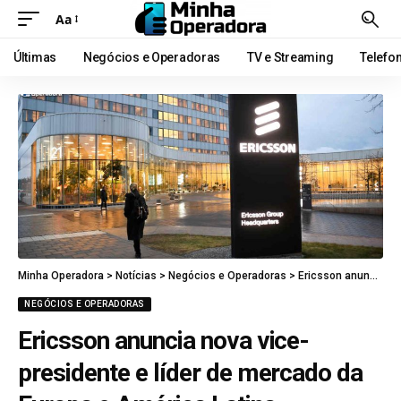
Aa
Últimas
Negócios e Operadoras
TV e Streaming
Telefo
Minha Operadora
>
Notícias
>
Negócios e Operadoras
>
Ericsson anuncia nova vice-presidente e líder de mercado da Europa e América Latina
NEGÓCIOS E OPERADORAS
Ericsson anuncia nova vice-
presidente e líder de mercado da