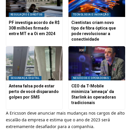
REGULAÇÃO E DIREITOS
TECNOLOGIA E INOVAÇÃO
PF investiga acordo de R$
Cientistas criam novo
308 milhões firmado
tipo de fibra óptica que
entre MT e a Oi em 2024
pode revolucionar a
conectividade
SEGURANÇA DIGITAL
NEGÓCIOS E OPERADORAS
Antena falsa pode estar
CEO da T-Mobile
perto de você disparando
minimiza ‘ameaça’ da
golpes por SMS
Starlink às operadoras
tradicionais
A
Ericsson
deve anunciar mais mudanças nos cargos de alto
escalão da empresa e estima que o ano de 2023 será
extremamente desafiador para a companhia.