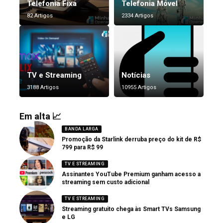
Telefonia Fixa
Telefonia Móvel
82 Artigos
2334 Artigos
TV e Streaming
Notícias
3188 Artigos
10955 Artigos
Em alta 📈
BANDA LARGA
Promoção da Starlink derruba preço do kit de R$
799 para R$ 99
TV E STREAMING
Assinantes YouTube Premium ganham acesso a
streaming sem custo adicional
TV E STREAMING
Streaming gratuito chega às Smart TVs Samsung
e LG