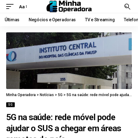
Aa
Últimas
Negócios e Operadoras
TV e Streaming
Telefo
Minha Operadora
>
Notícias
>
5G
>
5G na saúde: rede móvel pode ajudar o SUS a chegar em áreas remotas do país
5G
5G na saúde: rede móvel pode
ajudar o SUS a chegar em áreas