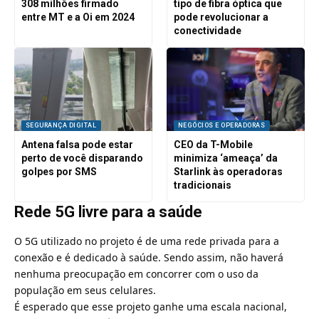
308 milhões firmado
tipo de fibra óptica que
entre MT e a Oi em 2024
pode revolucionar a
conectividade
SEGURANÇA DIGITAL
NEGÓCIOS E OPERADORAS
Antena falsa pode estar
CEO da T-Mobile
perto de você disparando
minimiza ‘ameaça’ da
golpes por SMS
Starlink às operadoras
tradicionais
Rede 5G livre para a saúde
O 5G utilizado no projeto é de uma rede privada para a
conexão e é dedicado à saúde. Sendo assim, não haverá
nenhuma preocupação em concorrer com o uso da
população em seus celulares.
É esperado que esse projeto ganhe uma escala nacional,