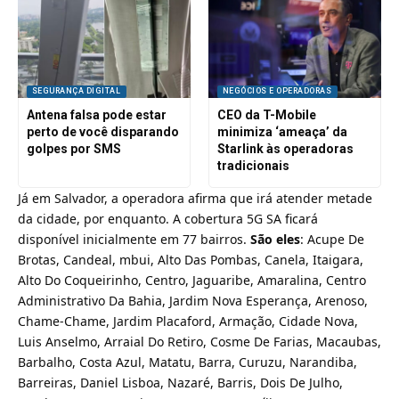
SEGURANÇA DIGITAL
NEGÓCIOS E OPERADORAS
Antena falsa pode estar
CEO da T-Mobile
perto de você disparando
minimiza ‘ameaça’ da
golpes por SMS
Starlink às operadoras
tradicionais
Já em Salvador, a operadora afirma que irá atender metade
da cidade, por enquanto. A cobertura 5G SA ficará
disponível inicialmente em 77 bairros.
São eles
: Acupe De
Brotas, Candeal, mbui, Alto Das Pombas, Canela, Itaigara,
Alto Do Coqueirinho, Centro, Jaguaribe, Amaralina, Centro
Administrativo Da Bahia, Jardim Nova Esperança, Arenoso,
Chame-Chame, Jardim Placaford, Armação, Cidade Nova,
Luis Anselmo, Arraial Do Retiro, Cosme De Farias, Macaubas,
Barbalho, Costa Azul, Matatu, Barra, Curuzu, Narandiba,
Barreiras, Daniel Lisboa, Nazaré, Barris, Dois De Julho,