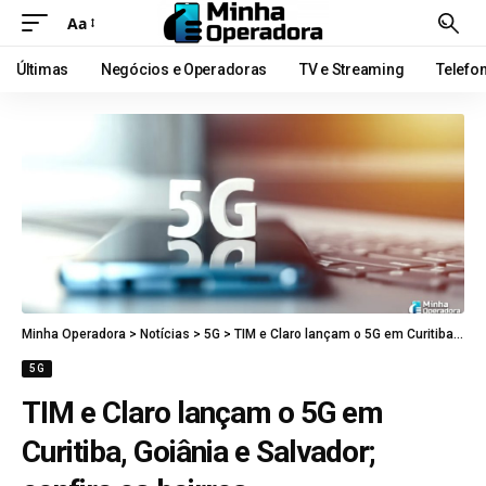
Aa
Últimas
Negócios e Operadoras
TV e Streaming
Telefo
Minha Operadora
>
Notícias
>
5G
>
TIM e Claro lançam o 5G em Curitiba, Goiânia e Salvador; confira os bairros
5G
TIM e Claro lançam o 5G em
Curitiba, Goiânia e Salvador;