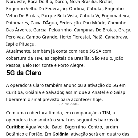
Nordeste, Boca Do Rio, Doron, Nova Brasília, Brotas,
Engenho Velho Da Federação, Ondina, Cabula , Engenho
Velho De Brotas, Parque Bela Vista, Cabula Vi, Engomadeira,
Patamares, Caixa D’Água, Federação, Pau Miúdo, Caminho
Das Árvores, Garcia, Pelourinho, Campinas De Brotas, Graça,
Pero Vaz, Campo Grande, Horto Florestal, Piatã, Canabrava,
Iapi e Pituaçu.
Atualmente, também já conta com rede 5G SA com
cobertura da TIM, as capitais de
Brasília
,
São Paulo
,
João
Pessoa, Belo Horizonte e Porto Alegre
.
5G da Claro
A operadora Claro também anunciou a ativação do 5G em
Curitiba, Goiânia e Salvador, assim que a
Anatel e o Gaispi
liberarem o sinal previsto para acontecer hoje
.
- Publicidade -
Com uma cobertura tímida, em comparação a TIM, a
operadora transmitirá o sinal nos seguintes bairros de
Curitiba
: Água Verde, Batel, Bigorrilho, Centro, Jardim
Botânico e Portão. Em
Goiânia
, ativação será em quatro das