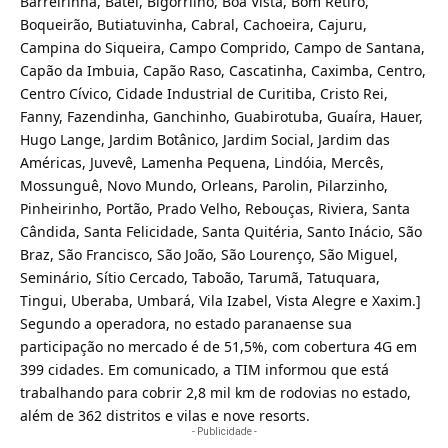
Barreirinha, Batel, Bigorrilho, Boa Vista, Bom Retiro,
Boqueirão, Butiatuvinha, Cabral, Cachoeira, Cajuru,
Campina do Siqueira, Campo Comprido, Campo de Santana,
Capão da Imbuia, Capão Raso, Cascatinha, Caximba, Centro,
Centro Cívico, Cidade Industrial de Curitiba, Cristo Rei,
Fanny, Fazendinha, Ganchinho, Guabirotuba, Guaíra, Hauer,
Hugo Lange, Jardim Botânico, Jardim Social, Jardim das
Américas, Juvevê, Lamenha Pequena, Lindóia, Mercês,
Mossunguê, Novo Mundo, Orleans, Parolin, Pilarzinho,
Pinheirinho, Portão, Prado Velho, Rebouças, Riviera, Santa
Cândida, Santa Felicidade, Santa Quitéria, Santo Inácio, São
Braz, São Francisco, São João, São Lourenço, São Miguel,
Seminário, Sítio Cercado, Taboão, Tarumã, Tatuquara,
Tingui, Uberaba, Umbará, Vila Izabel, Vista Alegre e Xaxim.]
Segundo a operadora, no estado paranaense sua
participação no mercado é de 51,5%, com cobertura 4G em
399 cidades. Em comunicado, a TIM informou que está
trabalhando para cobrir 2,8 mil km de rodovias no estado,
além de 362 distritos e vilas e nove resorts.
- Publicidade -