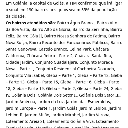
Em Goiânia, a capital de Goiás, a TIM confirmou que irá ligar
o sinal em 130 bairros nos quais vivem 35% da população
da cidade.
Os bairros atendidos são
: Bairro Água Branca, Bairro Alto
da Boa Vista, Bairro Alto da Gloria, Bairro da Serrinha, Bairro
Feliz, Bairro Góia II, Bairro Nossa Senhora de Fatima, Bairro
Nova Suíça, Bairro Recanto dos Funcionários Públicos, Bairro
Santa Genoveva, Castelo Branco, Celina Park, Chácara
California, Chácara Retiro – Parte 2, Chácara Santa Rita,
Cidade Jardim, Conjunto Guadalajara, Conjunto Morada
Nova – Parte 1, Conjunto Residencial Cachoeira Dourada,
Conjunto Vila Isabel, Gleba – Parte 1, Gleba – Parte 12, Gleba
– Parte 13, Gleba – Parte 15, Gleba – Parte 16, Gleba – Parte
18, Gleba – Parte 19, Gleba – Parte 2, Gleba – Parte 24, Gleba
IV, Goiânia Dois, Goiânia Dois Setor II, Goiânia Dois Setor III,
Jardim Amércia, Jardim da Luz, Jardim das Esmeraldas,
Jardim Europa – Parte 1, Jardim Goiás, Jardim Leblon, Jardim
Leblon II, Jardim Milão, Jardim Mirabel, Jardim Verona,
Loteamento Areião I, Loteamento Goiânia Viva, Loteamento
Tropical Verde, Mansões Goianas, Nova Vila, Park Lozandes,