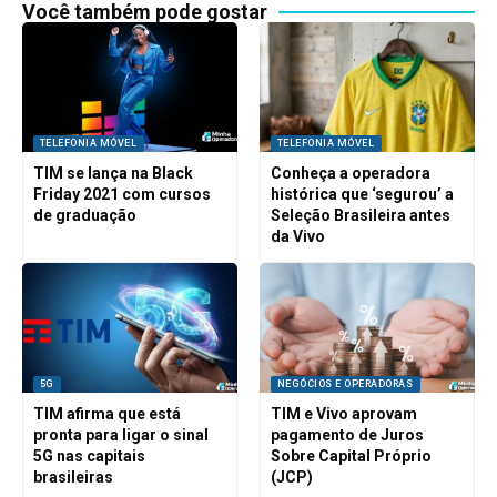
Você também pode gostar
TELEFONIA MÓVEL
TELEFONIA MÓVEL
TIM se lança na Black
Conheça a operadora
Friday 2021 com cursos
histórica que ‘segurou’ a
de graduação
Seleção Brasileira antes
da Vivo
5G
NEGÓCIOS E OPERADORAS
TIM afirma que está
TIM e Vivo aprovam
pronta para ligar o sinal
pagamento de Juros
5G nas capitais
Sobre Capital Próprio
brasileiras
(JCP)