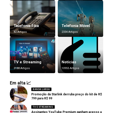
Telefonia Fixa
Telefonia Móvel
82 Artigos
2334 Artigos
TV e Streaming
Notícias
3188 Artigos
10955 Artigos
Em alta 📈
BANDA LARGA
Promoção da Starlink derruba preço do kit de R$
799 para R$ 99
TV E STREAMING
Assinantes YouTube Premium ganham acesso a