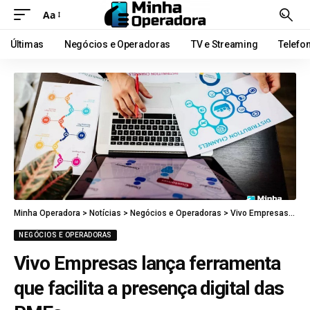
Aa
Últimas
Negócios e Operadoras
TV e Streaming
Telefo
Minha Operadora
>
Notícias
>
Negócios e Operadoras
>
Vivo Empresas lança ferramenta que facilita a presença digital das PMEs
NEGÓCIOS E OPERADORAS
Vivo Empresas lança ferramenta
que facilita a presença digital das