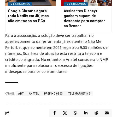
TV E STREAMING
TV E STREAMING
Google Chrome agora
Assinantes Disney+
roda Netflix em 4K, mas
ganham cupom de
não em todos os PCs
desconto para comprar
na Renner
Para a associação, a solução deve ser trabalhar no
aperfeiçoamento da ferramenta já existente, o
Não Me
Perturbe, que somente em 2021 registrou 9,55 milhões de
números
. Sua área de atuação está restrita a telecom e
crédito consignado. No entanto, a Anatel considera o NMP
insuficiente para solucionar o excesso de ligações
indesejadas para os consumidores.
TAGS:
ABT
ANATEL
PREFIXO 0303
TELEMARKETING