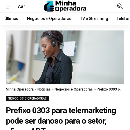
Aa
Últimas
Negócios e Operadoras
TV e Streaming
Telefo
Minha Operadora
>
Notícias
>
Negócios e Operadoras
>
Prefixo 0303 para telemarketing pode ser danoso para o setor, afirma ABT
NEGÓCIOS E OPERADORAS
Prefixo 0303 para telemarketing
pode ser danoso para o setor,