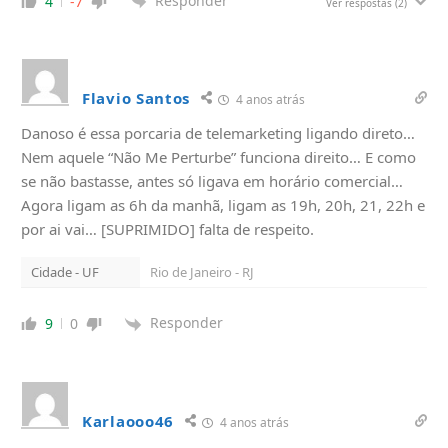
Responder
4
-7
Ver respostas
(2)
Flavio Santos
4 anos atrás
Danoso é essa porcaria de telemarketing ligando direto…
Nem aquele “Não Me Perturbe” funciona direito… E como
se não bastasse, antes só ligava em horário comercial…
Agora ligam as 6h da manhã, ligam as 19h, 20h, 21, 22h e
por ai vai… [SUPRIMIDO] falta de respeito.
Cidade - UF
Rio de Janeiro - RJ
Responder
9
0
Karlaooo46
4 anos atrás