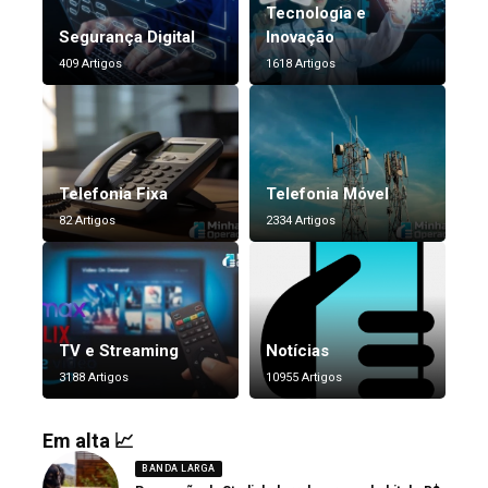
Tecnologia e
Segurança Digital
Inovação
409 Artigos
1618 Artigos
Telefonia Fixa
Telefonia Móvel
82 Artigos
2334 Artigos
TV e Streaming
Notícias
3188 Artigos
10955 Artigos
Em alta 📈
BANDA LARGA