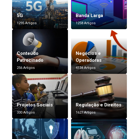
5G
Banda Larga
1295 Artigos
1258 Artigos
Conteúdo
Negócios e
Patrocinado
Operadoras
256 Artigos
4134 Artigos
Projetos Sociais
Regulação e Direitos
330 Artigos
1627 Artigos