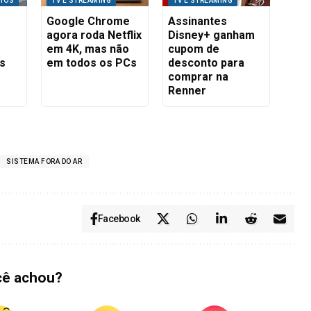
ITOS
TV E STREAMING
TV E STREAMING
Google Chrome
Assinantes
agora roda Netflix
Disney+ ganham
em 4K, mas não
cupom de
os
em todos os PCs
desconto para
comprar na
Renner
SISTEMA FORA DO AR
Facebook
cê achou?