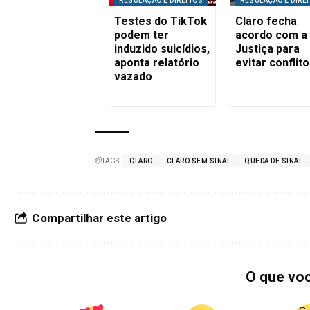
REGULAÇÃO E DIREITOS
REGULAÇÃO E DIRE
Testes do TikTok
Claro fecha
podem ter
acordo com a
induzido suicídios,
Justiça para
aponta relatório
evitar conflit
vazado
TAGS:
CLARO
CLARO SEM SINAL
QUEDA DE SINAL
Compartilhar este artigo
O que vo