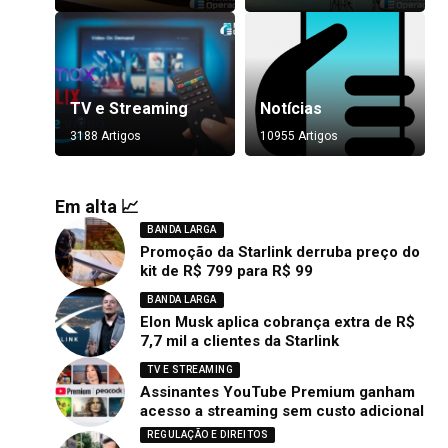
TV e Streaming
Notícias
3188 Artigos
10955 Artigos
Em alta 📈
BANDA LARGA
Promoção da Starlink derruba preço do
kit de R$ 799 para R$ 99
BANDA LARGA
Elon Musk aplica cobrança extra de R$
7,7 mil a clientes da Starlink
TV E STREAMING
Assinantes YouTube Premium ganham
acesso a streaming sem custo adicional
REGULAÇÃO E DIREITOS