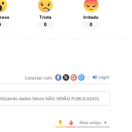
reso
Triste
Irritado
0
0
0
Login
Conectar com
Mais antigo