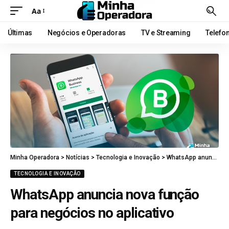
Aa
Últimas
Negócios e Operadoras
TV e Streaming
Telefo
Minha Operadora
>
Notícias
>
Tecnologia e Inovação
>
WhatsApp anuncia nova função para negócios no aplicativo
TECNOLOGIA E INOVAÇÃO
WhatsApp anuncia nova função
para negócios no aplicativo