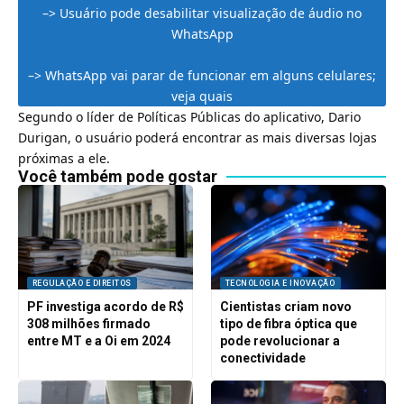
–>
Usuário pode desabilitar visualização de áudio no
WhatsApp
–>
WhatsApp vai parar de funcionar em alguns celulares;
veja quais
Segundo o líder de Políticas Públicas do aplicativo, Dario
Durigan, o usuário poderá encontrar as mais diversas lojas
próximas a ele.
Você também pode gostar
REGULAÇÃO E DIREITOS
TECNOLOGIA E INOVAÇÃO
PF investiga acordo de R$
Cientistas criam novo
308 milhões firmado
tipo de fibra óptica que
entre MT e a Oi em 2024
pode revolucionar a
conectividade