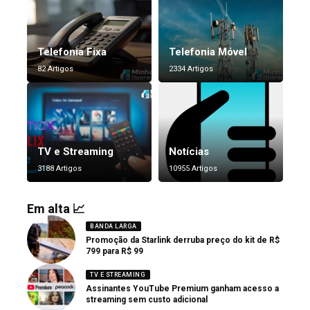
Telefonia Fixa
Telefonia Móvel
82 Artigos
2334 Artigos
TV e Streaming
Notícias
3188 Artigos
10955 Artigos
Em alta 📈
BANDA LARGA
Promoção da Starlink derruba preço do kit de R$
799 para R$ 99
TV E STREAMING
Assinantes YouTube Premium ganham acesso a
streaming sem custo adicional