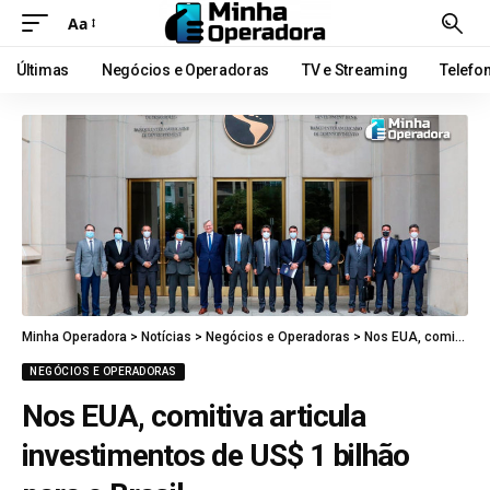
Aa
Últimas
Negócios e Operadoras
TV e Streaming
Telefo
Minha Operadora
>
Notícias
>
Negócios e Operadoras
>
Nos EUA, comitiva articula investimentos de US$ 1 bilhão para o Brasil
NEGÓCIOS E OPERADORAS
Nos EUA, comitiva articula
investimentos de US$ 1 bilhão