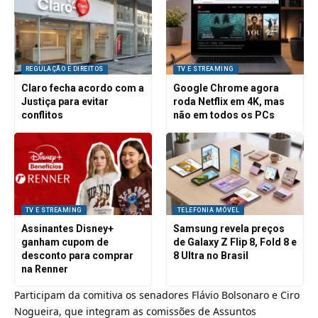
REGULAÇÃO E DIREITOS
TV E STREAMING
Claro fecha acordo com a
Google Chrome agora
Justiça para evitar
roda Netflix em 4K, mas
conflitos
não em todos os PCs
TV E STREAMING
TELEFONIA MÓVEL
Assinantes Disney+
Samsung revela preços
ganham cupom de
de Galaxy Z Flip 8, Fold 8 e
desconto para comprar
8 Ultra no Brasil
na Renner
Participam da comitiva os senadores Flávio Bolsonaro e Ciro
Nogueira, que integram as comissões de Assuntos