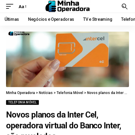
Aa
Últimas
Negócios e Operadoras
TV e Streaming
Telefo
Minha Operadora
>
Notícias
>
Telefonia Móvel
>
Novos planos da Inter Cel, operadora virtual do Banco Inter, são revelados
TELEFONIA MÓVEL
Novos planos da Inter Cel,
operadora virtual do Banco Inter,