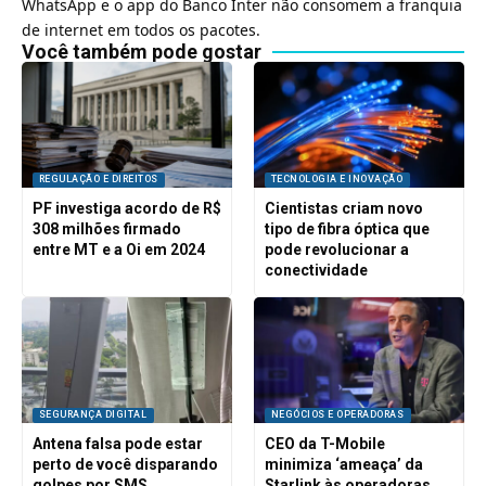
WhatsApp
e o app do Banco Inter não consomem a franquia
de internet em todos os pacotes.
Você também pode gostar
REGULAÇÃO E DIREITOS
TECNOLOGIA E INOVAÇÃO
PF investiga acordo de R$
Cientistas criam novo
308 milhões firmado
tipo de fibra óptica que
entre MT e a Oi em 2024
pode revolucionar a
conectividade
SEGURANÇA DIGITAL
NEGÓCIOS E OPERADORAS
Antena falsa pode estar
CEO da T-Mobile
perto de você disparando
minimiza ‘ameaça’ da
golpes por SMS
Starlink às operadoras