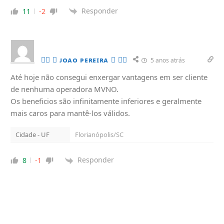
Responder
11
-2
🏳️‍🌈  ᴊᴏᴀᴏ ᴘᴇʀᴇɪʀᴀ  🏳️‍🌈
5 anos atrás
Até hoje não consegui enxergar vantagens em ser cliente
de nenhuma operadora MVNO.
Os beneficios são infinitamente inferiores e geralmente
mais caros para mantê-los válidos.
Cidade - UF
Florianópolis/SC
Responder
8
-1