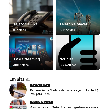
Telefonia Fixa
Telefonia Móvel
82 Artigos
2334 Artigos
TV e Streaming
Notícias
3188 Artigos
10955 Artigos
Em alta 📈
BANDA LARGA
Promoção da Starlink derruba preço do kit de R$
799 para R$ 99
TV E STREAMING
Assinantes YouTube Premium ganham acesso a