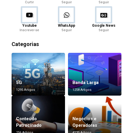
Curtir
Seguir
Seguir
Youtube
WhatsApp
Google News
Inscrever-se
Seguir
Seguir
Categorias
5G
Banda Larga
1295 Artigos
1258 Artigos
Conteúdo
Negócios e
Patrocinado
Operadoras
256 Artigos
4135 Artigos