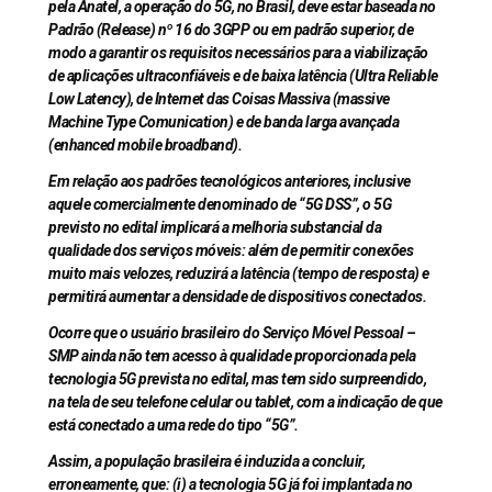
pela Anatel, a operação do 5G, no Brasil, deve estar baseada no
Padrão (Release) nº 16 do 3GPP ou em padrão superior, de
modo a garantir os requisitos necessários para a viabilização
de aplicações ultraconfiáveis e de baixa latência (Ultra Reliable
Low Latency), de Internet das Coisas Massiva (massive
Machine Type Comunication) e de banda larga avançada
(enhanced mobile broadband).
Em relação aos padrões tecnológicos anteriores, inclusive
aquele comercialmente denominado de “5G DSS”, o 5G
previsto no edital implicará a melhoria substancial da
qualidade dos serviços móveis: além de permitir conexões
muito mais velozes, reduzirá a latência (tempo de resposta) e
permitirá aumentar a densidade de dispositivos conectados.
Ocorre que o usuário brasileiro do Serviço Móvel Pessoal –
SMP ainda não tem acesso à qualidade proporcionada pela
tecnologia 5G prevista no edital, mas tem sido surpreendido,
na tela de seu telefone celular ou tablet, com a indicação de que
está conectado a uma rede do tipo “5G”.
Assim, a população brasileira é induzida a concluir,
erroneamente, que: (i) a tecnologia 5G já foi implantada no