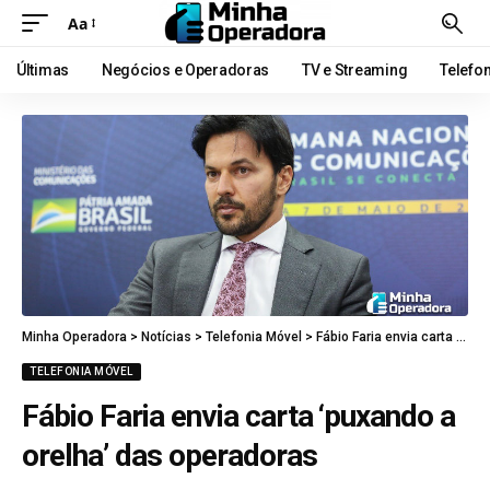
Aa
Últimas
Negócios e Operadoras
TV e Streaming
Telefo
Minha Operadora
>
Notícias
>
Telefonia Móvel
>
Fábio Faria envia carta ‘puxando a orelha’ das operadoras
TELEFONIA MÓVEL
Fábio Faria envia carta ‘puxando a
orelha’ das operadoras