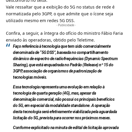
desconforto no setor.
Vale ressaltar que a exibição do 5G no status de rede é
normatizada pelo 3GPP, o que admite que o ícone seja
utilizado mesmo em redes 5G DSS.
- Publicidade -
Confira, a seguir, a íntegra do ofício do ministro Fábio Faria
enviado às operadoras, obtido pelo Teletime.
Faço referência à tecnologia que tem sido comercialmente
denominada de “5G DSS”, baseada no compartilhamento
dinâmico de espectro de radiofrequências (Dynamic Spectrum
Sharing), que está enquadrada no Padrão (Release) nº 15 do
3GPP, associação de organismos de padronização de
tecnologias móveis.
Essa tecnologia representa uma evolução em relação à
tecnologia de quarta geração (4G), mas, apesar da
denominação comercial, não possui os principais benefícios
do 5G, em especial da modalidade standalone. A operação
desta tecnologia será efetivamente viabilizada pela aguardada
licitação do 5G, prevista para ocorrer nos próximos meses.
Conforme explicitado na minuta de edital de licitação aprovada