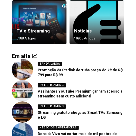
TV e Streaming
Notícias
3188 Artigos
10955 Artigos
Em alta 📈
BANDA LARGA
Promoção da Starlink derruba preço do kit de R$
799 para R$ 99
TV E STREAMING
Assinantes YouTube Premium ganham acesso a
streaming sem custo adicional
TV E STREAMING
Streaming gratuito chega às Smart TVs Samsung
e LG
NEGÓCIOS E OPERADORAS
Dona da Vivo vai cortar mais de mil postos de