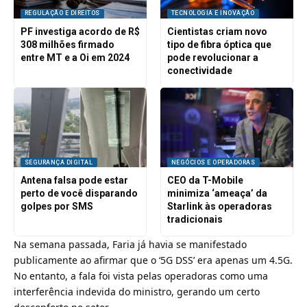
REGULAÇÃO E DIREITOS
TECNOLOGIA E INOVAÇÃO
PF investiga acordo de R$
Cientistas criam novo
308 milhões firmado
tipo de fibra óptica que
entre MT e a Oi em 2024
pode revolucionar a
conectividade
SEGURANÇA DIGITAL
NEGÓCIOS E OPERADORAS
Antena falsa pode estar
CEO da T-Mobile
perto de você disparando
minimiza ‘ameaça’ da
golpes por SMS
Starlink às operadoras
tradicionais
Na semana passada, Faria já havia se manifestado
publicamente ao afirmar que o
‘5G DSS’ era apenas um 4.5G
.
No entanto, a fala foi vista pelas operadoras como uma
interferência indevida do ministro
, gerando um certo