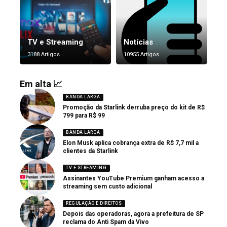
TV e Streaming
Notícias
3188 Artigos
10955 Artigos
Em alta 📈
BANDA LARGA
Promoção da Starlink derruba preço do kit de R$
799 para R$ 99
BANDA LARGA
Elon Musk aplica cobrança extra de R$ 7,7 mil a
clientes da Starlink
TV E STREAMING
Assinantes YouTube Premium ganham acesso a
streaming sem custo adicional
REGULAÇÃO E DIREITOS
Depois das operadoras, agora a prefeitura de SP
reclama do Anti Spam da Vivo