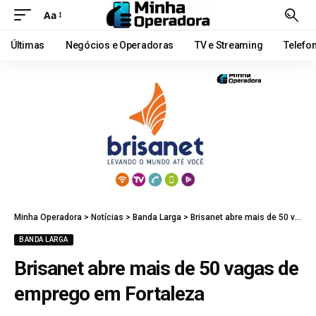
Aa
Últimas
Negócios e Operadoras
TV e Streaming
Telefo
Minha Operadora
>
Notícias
>
Banda Larga
>
Brisanet abre mais de 50 vagas de emprego em Fortaleza
BANDA LARGA
Brisanet abre mais de 50 vagas de
emprego em Fortaleza