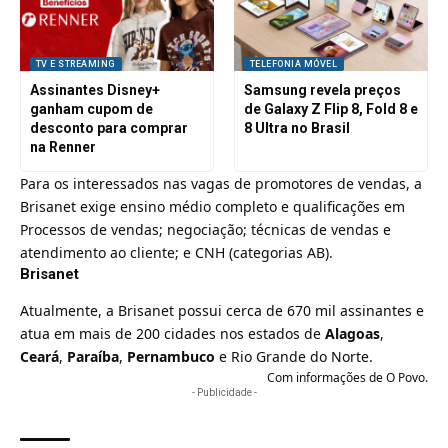
TV E STREAMING
TELEFONIA MÓVEL
Assinantes Disney+
Samsung revela preços
ganham cupom de
de Galaxy Z Flip 8, Fold 8 e
desconto para comprar
8 Ultra no Brasil
na Renner
Para os interessados nas vagas de promotores de vendas, a
Brisanet
exige ensino médio completo e qualificações em
Processos de vendas; negociação; técnicas de vendas e
atendimento ao cliente; e CNH (categorias AB).
Brisanet
Atualmente, a Brisanet possui cerca de 670 mil assinantes e
atua em mais de 200 cidades nos estados de
Alagoas
,
Ceará
,
Paraíba
,
Pernambuco
e Rio Grande do Norte.
Com informações de
O Povo
.
- Publicidade -