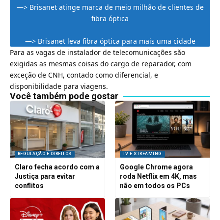
—>
Brisanet atinge marca de meio milhão de clientes de
fibra óptica
—>
Brisanet leva fibra óptica para mais uma cidade
Para as vagas de instalador de telecomunicações são
exigidas as mesmas coisas do cargo de reparador, com
exceção de CNH, contado como diferencial, e
disponibilidade para viagens.
Você também pode gostar
REGULAÇÃO E DIREITOS
TV E STREAMING
Claro fecha acordo com a
Google Chrome agora
Justiça para evitar
roda Netflix em 4K, mas
conflitos
não em todos os PCs