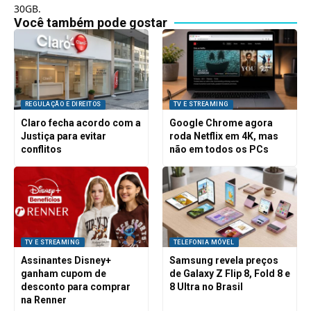
30GB.
Você também pode gostar
REGULAÇÃO E DIREITOS
TV E STREAMING
Claro fecha acordo com a
Google Chrome agora
Justiça para evitar
roda Netflix em 4K, mas
conflitos
não em todos os PCs
TV E STREAMING
TELEFONIA MÓVEL
Assinantes Disney+
Samsung revela preços
ganham cupom de
de Galaxy Z Flip 8, Fold 8 e
desconto para comprar
8 Ultra no Brasil
na Renner