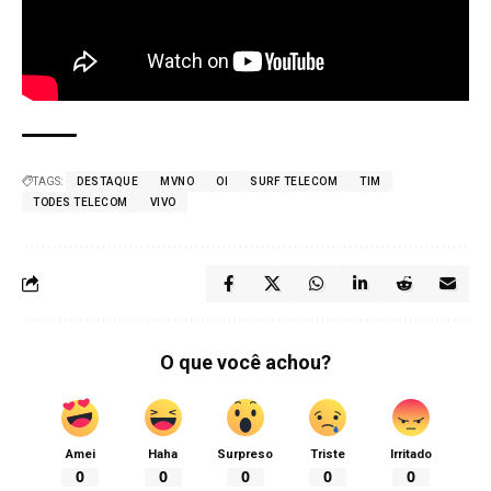
TAGS:
DESTAQUE
MVNO
OI
SURF TELECOM
TIM
TODES TELECOM
VIVO
O que você achou?
Amei
Haha
Surpreso
Triste
Irritado
0
0
0
0
0