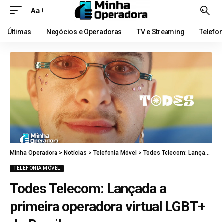
Aa
Últimas
Negócios e Operadoras
TV e Streaming
Telefo
Minha Operadora
>
Notícias
>
Telefonia Móvel
>
Todes Telecom: Lançada a primeira operadora virtual LGBT+ do Brasil
TELEFONIA MÓVEL
Todes Telecom: Lançada a
primeira operadora virtual LGBT+