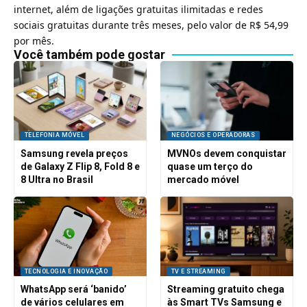
internet, além de ligações gratuitas ilimitadas e redes
sociais gratuitas durante três meses, pelo valor de R$ 54,99
por mês.
Você também pode gostar
TELEFONIA MÓVEL
NEGÓCIOS E OPERADORAS
Samsung revela preços
MVNOs devem conquistar
de Galaxy Z Flip 8, Fold 8 e
quase um terço do
8 Ultra no Brasil
mercado móvel
TECNOLOGIA E INOVAÇÃO
TV E STREAMING
WhatsApp será ‘banido’
Streaming gratuito chega
de vários celulares em
às Smart TVs Samsung e