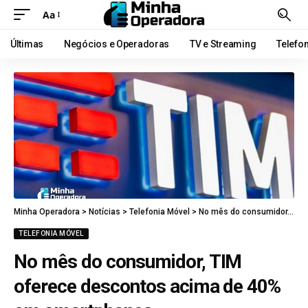
Aa
Últimas
Negócios e Operadoras
TV e Streaming
Telefo
Minha Operadora
>
Notícias
>
Telefonia Móvel
>
No mês do consumidor, TIM oferece descontos acima de 40% em smartphones
TELEFONIA MÓVEL
No mês do consumidor, TIM
oferece descontos acima de 40%