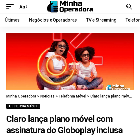
Aa
Últimas
Negócios e Operadoras
TV e Streaming
Telefo
Minha Operadora
>
Notícias
>
Telefonia Móvel
>
Claro lança plano móvel com assinatura do Globoplay inclusa
TELEFONIA MÓVEL
Claro lança plano móvel com
assinatura do Globoplay inclusa