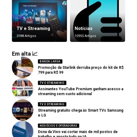
TV e Streaming
Notícias
3188 Artigos
10955 Artigos
Em alta 📈
BANDA LARGA
Promoção da Starlink derruba preço do kit de R$
799 para R$ 99
TV E STREAMING
Assinantes YouTube Premium ganham acesso a
streaming sem custo adicional
TV E STREAMING
Streaming gratuito chega às Smart TVs Samsung
e LG
NEGÓCIOS E OPERADORAS
Dona da Vivo vai cortar mais de mil postos de
trabalho e aposta tudo na IA