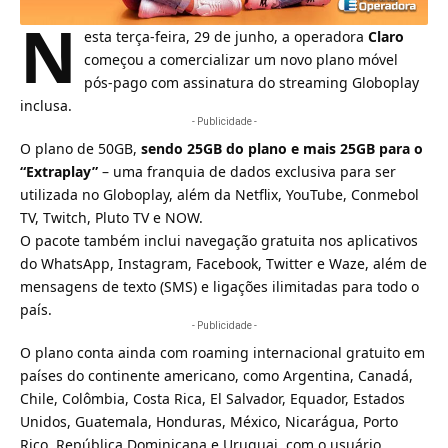
N
esta terça-feira, 29 de junho, a operadora
Claro
começou a comercializar um novo plano móvel
pós-pago com assinatura do streaming
Globoplay
inclusa.
- Publicidade -
O plano de 50GB,
sendo 25GB do plano e mais 25GB para o
“Extraplay”
– uma franquia de dados exclusiva para ser
utilizada no Globoplay, além da
Netflix, YouTube, Conmebol
TV, Twitch, Pluto TV e NOW
.
O pacote também inclui navegação gratuita nos aplicativos
do WhatsApp, Instagram, Facebook, Twitter e Waze, além de
mensagens de texto (SMS) e ligações ilimitadas para todo o
país.
- Publicidade -
O plano conta ainda com roaming internacional gratuito em
países do continente americano, como Argentina, Canadá,
Chile, Colômbia, Costa Rica, El Salvador, Equador, Estados
Unidos, Guatemala, Honduras, México, Nicarágua, Porto
Rico, República Dominicana e Uruguai, com o usuário