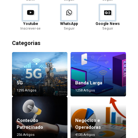
Youtube
WhatsApp
Google News
Inscrever-se
Seguir
Seguir
Categorias
5G
Banda Larga
1295 Artigos
1258 Artigos
Conteúdo
Negócios e
Patrocinado
Operadoras
256 Artigos
4135 Artigos