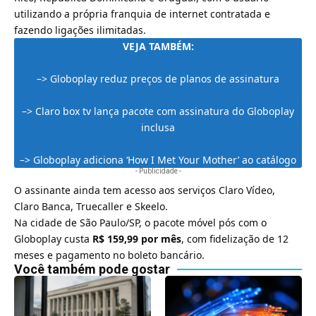
utilizando a própria franquia de internet contratada e
fazendo ligações ilimitadas.
VEJA TAMBÉM:
–>
Globoplay reduz preços de planos de assinatura
–>
Claro box tv lança pacote com assinatura do Globoplay
inclusa
–>
Globoplay adiciona ‘How I Met Your Mother’ ao catálogo
- Publicidade -
O assinante ainda tem acesso aos serviços Claro Vídeo,
Claro Banca, Truecaller e Skeelo.
Na cidade de São Paulo/SP, o pacote móvel pós com o
Globoplay custa
R$ 159,99 por mês
, com fidelização de 12
meses e pagamento no boleto bancário.
Você também pode gostar