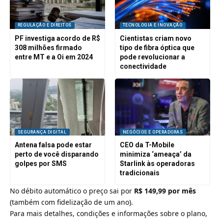
REGULAÇÃO E DIREITOS
TECNOLOGIA E INOVAÇÃO
PF investiga acordo de R$
Cientistas criam novo
308 milhões firmado
tipo de fibra óptica que
entre MT e a Oi em 2024
pode revolucionar a
conectividade
SEGURANÇA DIGITAL
NEGÓCIOS E OPERADORAS
Antena falsa pode estar
CEO da T-Mobile
perto de você disparando
minimiza ‘ameaça’ da
golpes por SMS
Starlink às operadoras
tradicionais
No débito automático o preço sai por
R$ 149,99 por mês
(também com fidelização de um ano).
Para mais detalhes, condições e informações sobre o plano,